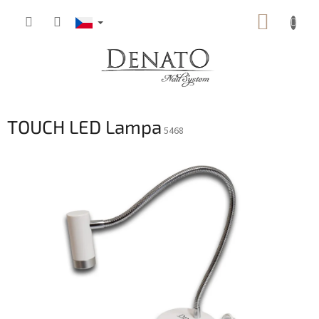
Přejít
NÁKUP
na
obsah
KOŠÍK
TOUCH LED Lampa
5468