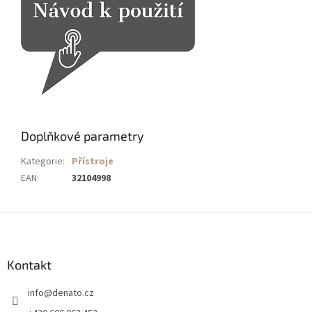
Doplňkové parametry
Kategorie
:
Přístroje
EAN
:
32104998
Z
á
p
a
Kontakt
t
info
@
denato.cz
í