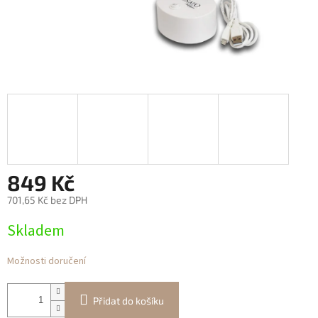
849 Kč
701,65 Kč bez DPH
Měrná
Skladem
cena:
Možnosti doručení
Přidat do košíku