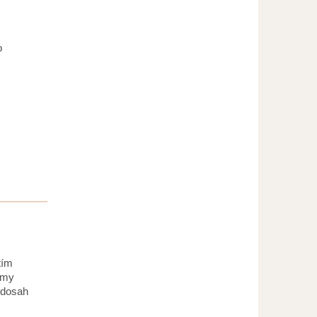
o
tím
rmy
 dosah