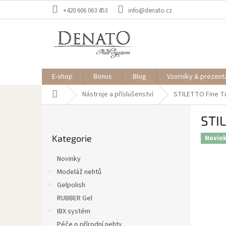
Přejít
+420 606 063 453
info@denato.cz
na
obsah
E-shop
Bonus
Blog
Vzorníky & prezent
Domů
Nástroje a příslušenství
STILETTO Fine T
P
STIL
o
Přeskočit
s
Kategorie
kategorie
Novin
t
r
Novinky
a
Modeláž nehtů
n
Gelpolish
n
í
RUBBER Gel
p
IBX systém
a
Péče o přírodní nehty