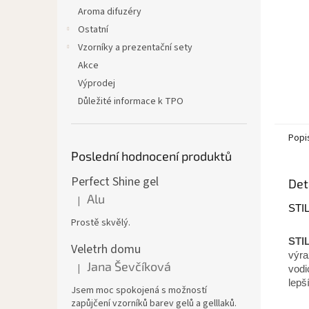
Aroma difuzéry
Ostatní
Vzorníky a prezentační sety
Akce
Výprodej
Důležité informace k TPO
Popi
Poslední hodnocení produktů
Perfect Shine gel
Det
Alu
|
Hodnocení produktu je 5 z 5 hvězdiček.
STIL
Prostě skvělý.
STI
Veletrh domu
výra
Jana Ševčíková
|
vodi
Hodnocení produktu je 5 z 5 hvězdiček.
lepš
Jsem moc spokojená s možností
zapůjčení vzorníků barev gelů a gelllaků.