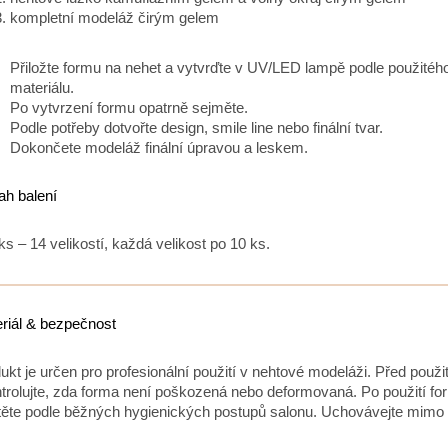
kompletní modeláž čirým gelem
Přiložte formu na nehet a vytvrďte v UV/LED lampě podle použitéh
materiálu.
Po vytvrzení formu opatrně sejměte.
Podle potřeby dotvořte design, smile line nebo finální tvar.
Dokončete modeláž finální úpravou a leskem.
h balení
ks – 14 velikostí, každá velikost po 10 ks.
riál & bezpečnost
ukt je určen pro profesionální použití v nehtové modeláži. Před použi
trolujte, zda forma není poškozená nebo deformovaná. Po použití fo
těte podle běžných hygienických postupů salonu. Uchovávejte mimo