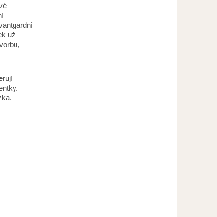
ové
ní
vantgardní
lek už
tvorbu,
erují
entky.
žka.