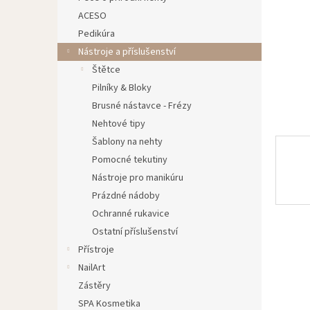
n
ACESO
e
Pedikúra
l
Nástroje a příslušenství
Štětce
Pilníky & Bloky
Brusné nástavce - Frézy
Nehtové tipy
Šablony na nehty
Pomocné tekutiny
Nástroje pro manikúru
Prázdné nádoby
Ochranné rukavice
Ostatní příslušenství
Přístroje
NailArt
Zástěry
SPA Kosmetika