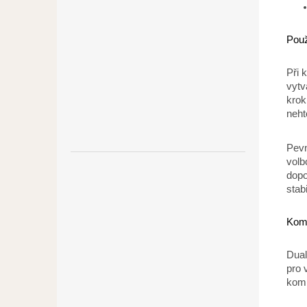
Použ
Při 
vytv
krok
neht
Pevn
volb
dopo
stab
Komp
Dual
pro 
komb