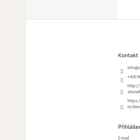
Z
á
p
a
t
Kontakt
í
info
@
+420 6
http:/
atonai
https:
m/den
Přihláše
E-mail