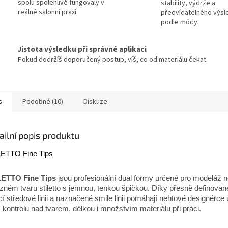
spolu spolehlivě fungovaly v
stability, výdrže a
reálné salonní praxi.
předvídatelného výsl
podle módy.
Jistota výsledku při správné aplikaci
Pokud dodržíš doporučený postup, víš, co od materiálu čekat.
s
Podobné (10)
Diskuze
ailní popis produktu
ETTO Fine Tips
LETTO Fine Tips
jsou profesionální dual formy určené pro modeláž n
zném tvaru stiletto s jemnou, tenkou špičkou. Díky přesně definovan
cí středové linii a naznačené smile linii pomáhají nehtové designérce 
í kontrolu nad tvarem, délkou i množstvím materiálu při práci.