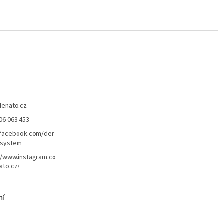
denato.cz
06 063 453
/facebook.com/den
lsystem
//www.instagram.co
ato.cz/
ní