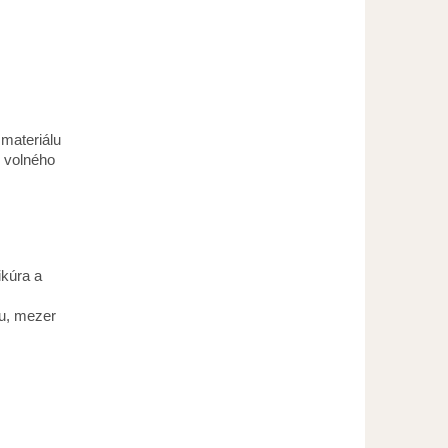
materiálu
i volného
ikúra a
ku, mezer