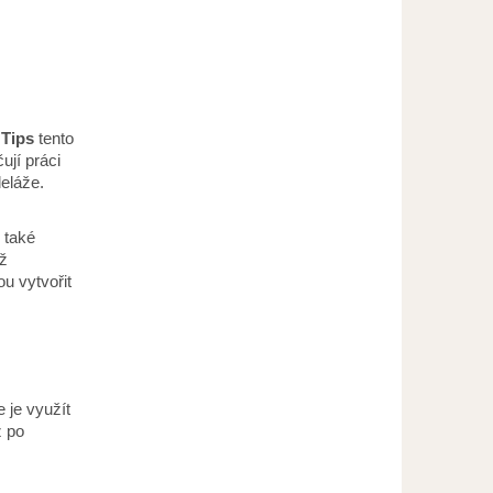
Tips
tento
ují práci
eláže.
 také
áž
u vytvořit
 je využít
ž po