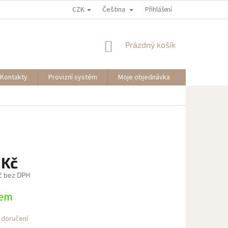
CZK
Čeština
Přihlášení
NÁKUPNÍ
Prázdný košík
KOŠÍK
Kontakty
Provizní systém
Moje objednávka
 Kč
č bez DPH
dem
 doručení