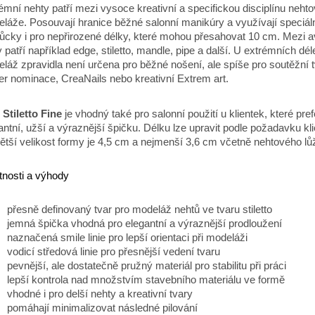
émní nehty patří mezi vysoce kreativní a specifickou disciplínu neht
láže. Posouvají hranice běžné salonní manikúry a využívají speciál
cky i pro nepřirozené délky, které mohou přesahovat 10 cm. Mezi a
y patří například edge, stiletto, mandle, pipe a další. U extrémních dé
láž zpravidla není určena pro běžné nošení, ale spíše pro soutěžní 
er nominace, CreaNails nebo kreativní Extrem art.
r
Stiletto Fine
je vhodný také pro salonní použití u klientek, které pref
antní, užší a výraznější špičku. Délku lze upravit podle požadavku kli
ětší velikost formy je 4,5 cm a nejmenší 3,6 cm včetně nehtového lů
tnosti a výhody
přesně definovaný tvar pro modeláž nehtů ve tvaru stiletto
jemná špička vhodná pro elegantní a výraznější prodloužení
naznačená smile linie pro lepší orientaci při modeláži
vodicí středová linie pro přesnější vedení tvaru
pevnější, ale dostatečně pružný materiál pro stabilitu při práci
lepší kontrola nad množstvím stavebního materiálu ve formě
vhodné i pro delší nehty a kreativní tvary
pomáhají minimalizovat následné pilování