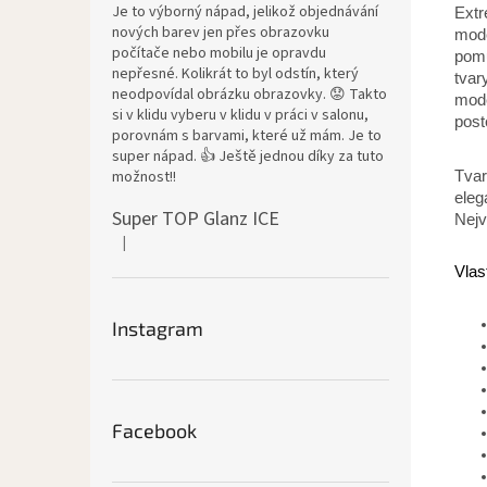
Je to výborný nápad, jelikož objednávání
Extr
nových barev jen přes obrazovku
mode
počítače nebo mobilu je opravdu
pomů
nepřesné. Kolikrát to byl odstín, který
tvar
neodpovídal obrázku obrazovky. 😟 Takto
mode
si v klidu vyberu v klidu v práci v salonu,
post
porovnám s barvami, které už mám. Je to
super nápad. 👍 Ještě jednou díky za tuto
možnost!!
Tva
eleg
Super TOP Glanz ICE
Nejv
|
Hodnocení produktu je 4 z 5 hvězdiček.
Vlas
Instagram
Facebook