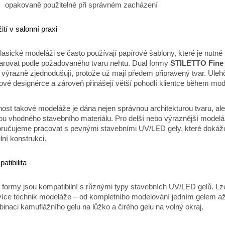
opakovaně použitelné při správném zacházení
ití v salonní praxi
klasické modeláži se často používají papírové šablony, které je nutné
arovat podle požadovaného tvaru nehtu. Dual formy
STILETTO Fine 
 výrazně zjednodušují, protože už mají předem připravený tvar. Ulehč
ové designérce a zároveň přinášejí větší pohodlí klientce během mod
ost takové modeláže je dána nejen správnou architekturou tvaru, ale
ou vhodného stavebního materiálu. Pro delší nebo výraznější model
ručujeme pracovat s pevnými stavebními UV/LED gely, které dokážo
ilní konstrukci.
atibilita
 formy jsou kompatibilní s různými typy stavebních UV/LED gelů. Lze
více technik modeláže – od kompletního modelování jedním gelem a
inaci kamuflážního gelu na lůžko a čirého gelu na volný okraj.