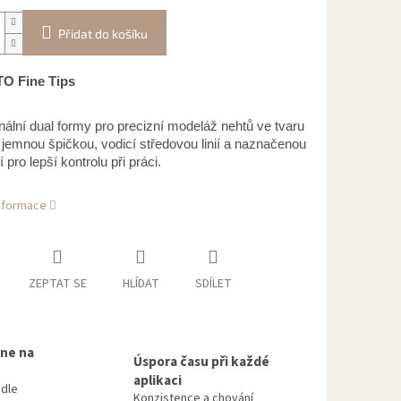
Přidat do košíku
O Fine Tips
nální dual formy pro precizní modeláž nehtů ve tvaru
 s jemnou špičkou, vodicí středovou linií a naznačenou
ií pro lepší kontrolu při práci.
informace
ZEPTAT SE
HLÍDAT
SDÍLET
 ne na
Úspora času při každé
aplikaci
odle
Konzistence a chování