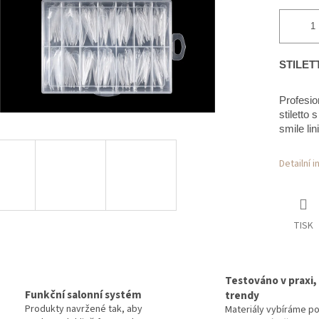
STILETT
Profesio
stiletto
smile lin
Detailní 
TISK
Testováno v praxi,
Funkční salonní systém
trendy
Produkty navržené tak, aby
Materiály vybíráme p