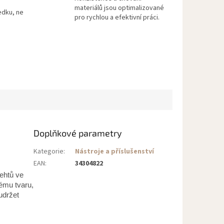
materiálů jsou optimalizované
edku, ne
pro rychlou a efektivní práci.
Doplňkové parametry
Kategorie
:
Nástroje a příslušenství
EAN
:
34304822
ehtů ve
ému tvaru,
udržet