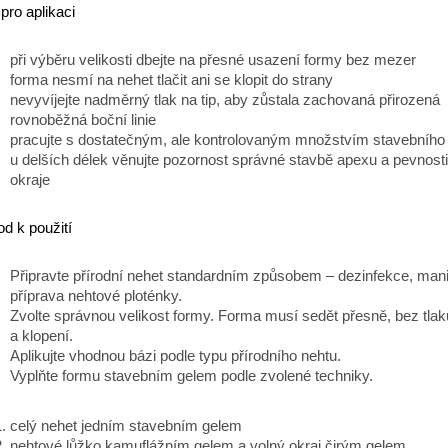
 pro aplikaci
při výběru velikosti dbejte na přesné usazení formy bez mezer
forma nesmí na nehet tlačit ani se klopit do strany
nevyvíjejte nadměrný tlak na tip, aby zůstala zachovaná přirozená
rovnoběžná boční linie
pracujte s dostatečným, ale kontrolovaným množstvím stavebního 
u delších délek věnujte pozornost správné stavbě apexu a pevnost
okraje
d k použití
Připravte přírodní nehet standardním způsobem – dezinfekce, man
příprava nehtové ploténky.
Zvolte správnou velikost formy. Forma musí sedět přesně, bez tla
a klopení.
Aplikujte vhodnou bázi podle typu přírodního nehtu.
Vyplňte formu stavebním gelem podle zvolené techniky.
celý nehet jedním stavebním gelem
nehtové lůžko kamuflážním gelem a volný okraj čirým gelem