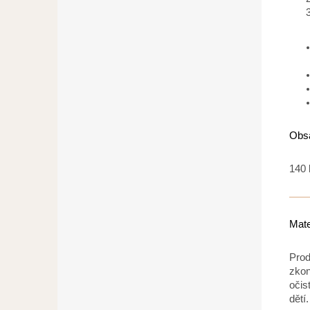
Obsa
140 
Mate
Prod
zkon
očis
dětí.