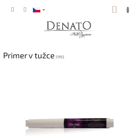
Přejít
NÁKUP
na
obsah
KOŠÍK
Primer v tužce
5992