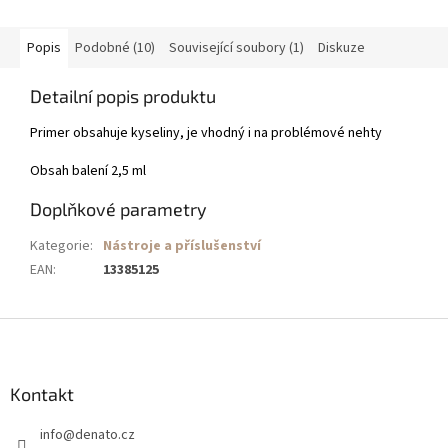
Popis
Podobné (10)
Související soubory (1)
Diskuze
Detailní popis produktu
Primer obsahuje kyseliny, je vhodný i na problémové nehty
Obsah balení 2,5 ml
Doplňkové parametry
Kategorie
:
Nástroje a příslušenství
EAN
:
13385125
Z
á
p
a
Kontakt
t
info
@
denato.cz
í