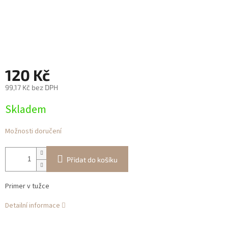
120 Kč
99,17 Kč bez DPH
Měrná
Skladem
cena:
Možnosti doručení
Přidat do košíku
Primer v tužce
Detailní informace