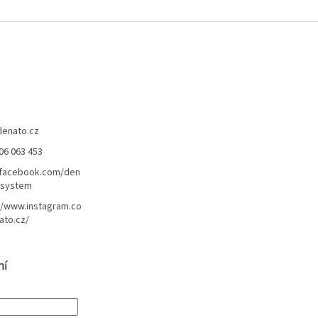
denato.cz
06 063 453
/facebook.com/den
lsystem
//www.instagram.co
ato.cz/
ní