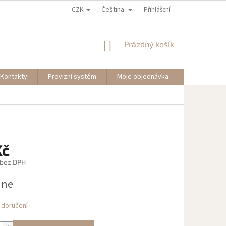
CZK
Čeština
Přihlášení
NÁKUPNÍ
Prázdný košík
KOŠÍK
Kontakty
Provizní systém
Moje objednávka
Kč
 bez DPH
dne
 doručení