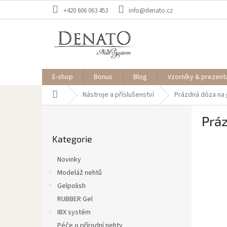
Přejít
+420 606 063 453
info@denato.cz
na
obsah
E-shop
Bonus
Blog
Vzorníky & prezent
Domů
Nástroje a příslušenství
Prázdná dóza na 
P
Práz
o
Přeskočit
s
Kategorie
kategorie
t
r
Novinky
a
Modeláž nehtů
n
Gelpolish
n
í
RUBBER Gel
p
IBX systém
a
Péče o přírodní nehty