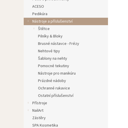
n
ACESO
e
Pedikúra
l
Nástroje a příslušenství
Štětce
Pilníky & Bloky
Brusné nástavce - Frézy
Nehtové tipy
Šablony na nehty
Pomocné tekutiny
Nástroje pro manikúru
Prázdné nádoby
Ochranné rukavice
Ostatní příslušenství
Přístroje
NailArt
Zástěry
SPA Kosmetika