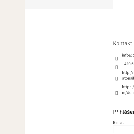
Z
á
p
a
t
Kontakt
í
info
@
+420 6
http:/
atonai
https:
m/den
Přihláše
E-mail