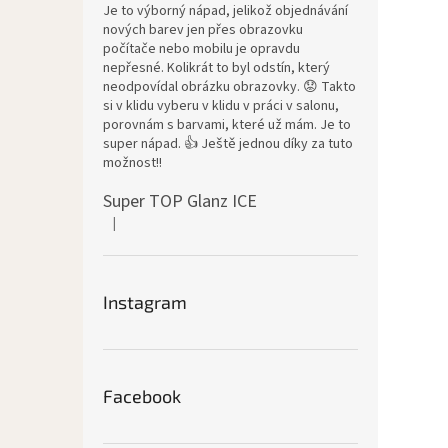
Je to výborný nápad, jelikož objednávání
nových barev jen přes obrazovku
počítače nebo mobilu je opravdu
nepřesné. Kolikrát to byl odstín, který
neodpovídal obrázku obrazovky. 😟 Takto
si v klidu vyberu v klidu v práci v salonu,
porovnám s barvami, které už mám. Je to
super nápad. 👍 Ještě jednou díky za tuto
možnost!!
Super TOP Glanz ICE
|
Hodnocení produktu je 4 z 5 hvězdiček.
Instagram
Facebook