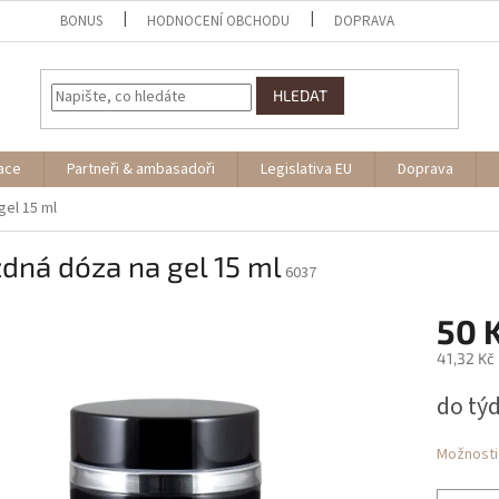
BONUS
HODNOCENÍ OBCHODU
DOPRAVA
HLEDAT
ace
Partneři & ambasadoři
Legislativa EU
Doprava
gel 15 ml
dná dóza na gel 15 ml
6037
50 
41,32 Kč
Měrná
do tý
cena:
Možnosti