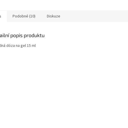
s
Podobné (10)
Diskuze
ailní popis produktu
dná dóza na gel 15 ml