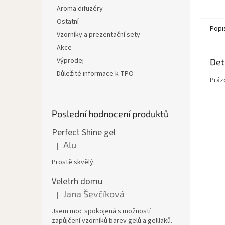
Aroma difuzéry
Ostatní
Popi
Vzorníky a prezentační sety
Akce
Výprodej
Det
Důležité informace k TPO
Práz
Poslední hodnocení produktů
Perfect Shine gel
Alu
|
Hodnocení produktu je 5 z 5 hvězdiček.
Prostě skvělý.
Veletrh domu
Jana Ševčíková
|
Hodnocení produktu je 5 z 5 hvězdiček.
Jsem moc spokojená s možností
zapůjčení vzorníků barev gelů a gelllaků.