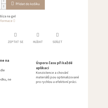
Přidat do košíku
dóza na gel
informace
ZEPTAT SE
HLÍDAT
SDÍLET
 ne na
Úspora času při každé
aplikaci
odle
Konzistence a chování
materiálů jsou optimalizované
edku, ne
pro rychlou a efektivní práci.