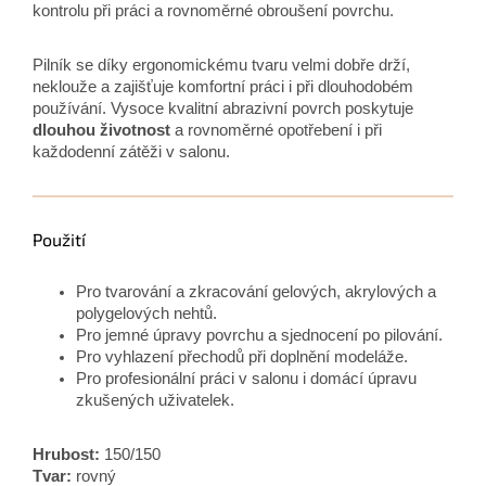
kontrolu při práci a rovnoměrné obroušení povrchu.
Pilník se díky ergonomickému tvaru velmi dobře drží,
neklouže a zajišťuje komfortní práci i při dlouhodobém
používání. Vysoce kvalitní abrazivní povrch poskytuje
dlouhou životnost
a rovnoměrné opotřebení i při
každodenní zátěži v salonu.
Použití
Pro tvarování a zkracování gelových, akrylových a
polygelových nehtů.
Pro jemné úpravy povrchu a sjednocení po pilování.
Pro vyhlazení přechodů při doplnění modeláže.
Pro profesionální práci v salonu i domácí úpravu
zkušených uživatelek.
Hrubost:
150/150
Tvar:
rovný