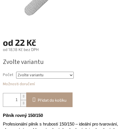
od
22 Kč
od
18,18 Kč
bez DPH
Měrná
Zvolte variantu
cena:
Počet
Možnosti doručení
Přidat do košíku
Pilník rovný 150/150
Profesionální pilník s hrubostí 150/150 – ideální pro tvarování,