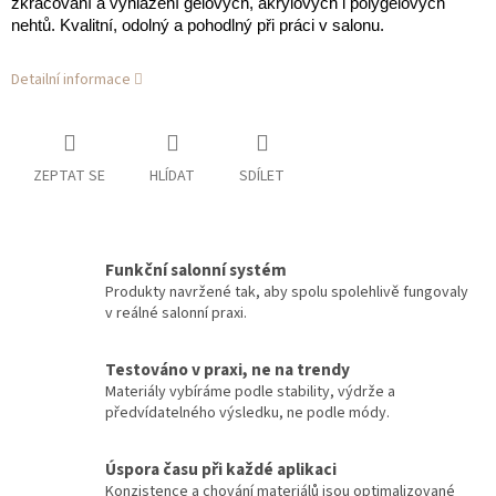
zkracování a vyhlazení gelových, akrylových i polygelových
nehtů. Kvalitní, odolný a pohodlný při práci v salonu.
Detailní informace
ZEPTAT SE
HLÍDAT
SDÍLET
Funkční salonní systém
Produkty navržené tak, aby spolu spolehlivě fungovaly
v reálné salonní praxi.
Testováno v praxi, ne na trendy
Materiály vybíráme podle stability, výdrže a
předvídatelného výsledku, ne podle módy.
Úspora času při každé aplikaci
Konzistence a chování materiálů jsou optimalizované