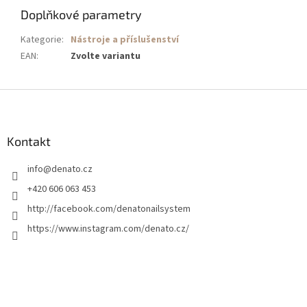
Doplňkové parametry
Kategorie
:
Nástroje a příslušenství
EAN
:
Zvolte variantu
Z
á
p
a
Kontakt
t
info
@
denato.cz
í
+420 606 063 453
http://facebook.com/denatonailsystem
https://www.instagram.com/denato.cz/