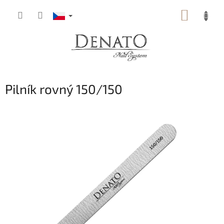
Přejít
NÁKUP
na
obsah
KOŠÍK
Pilník rovný 150/150