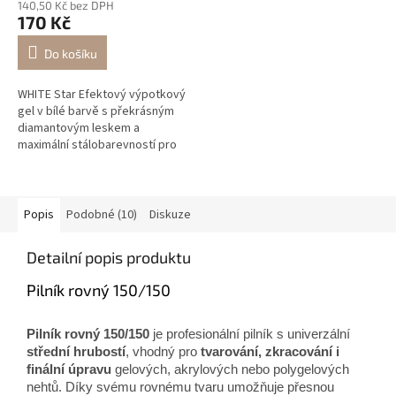
140,50 Kč bez DPH
170 Kč
Do košíku
WHITE Star Efektový výpotkový
gel v bílé barvě s překrásným
diamantovým leskem a
maximální stálobarevností pro
okouzlující zdobení i modelaci
nehtů.
Popis
Podobné (10)
Diskuze
Detailní popis produktu
Pilník rovný 150/150
Pilník rovný 150/150
je profesionální pilník s univerzální
střední hrubostí
, vhodný pro
tvarování, zkracování i
finální úpravu
gelových, akrylových nebo polygelových
nehtů. Díky svému rovnému tvaru umožňuje přesnou