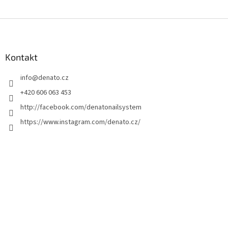
Z
á
p
a
Kontakt
t
info
@
denato.cz
í
+420 606 063 453
http://facebook.com/denatonailsystem
https://www.instagram.com/denato.cz/