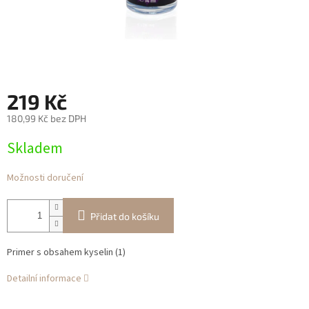
219 Kč
180,99 Kč bez DPH
Měrná
Skladem
cena:
Možnosti doručení
Přidat do košíku
Primer s obsahem kyselin (1)
Detailní informace