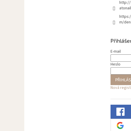
http:/
atonai
https:
m/den
Přihláše
E-mail
Heslo
PŘIHLÁS
Nová regis