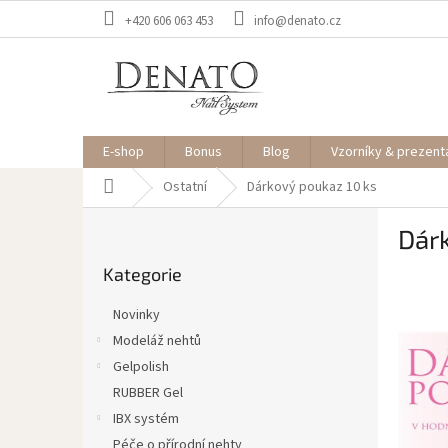
Přejít
+420 606 063 453
info@denato.cz
na
obsah
E-shop
Bonus
Blog
Vzorníky & prezent
Domů
Ostatní
Dárkový poukaz 10 ks
P
Dár
o
Přeskočit
s
Kategorie
kategorie
t
r
Novinky
a
Modeláž nehtů
n
Gelpolish
n
í
RUBBER Gel
p
IBX systém
a
Péče o přírodní nehty