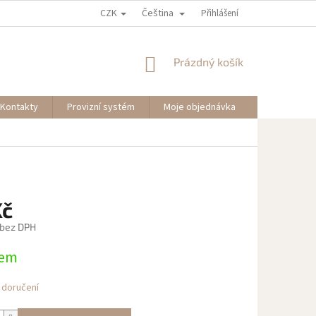
CZK
Čeština
Přihlášení
NÁKUPNÍ
Prázdný košík
KOŠÍK
Kontakty
Provizní systém
Moje objednávka
Kč
 bez DPH
dem
 doručení