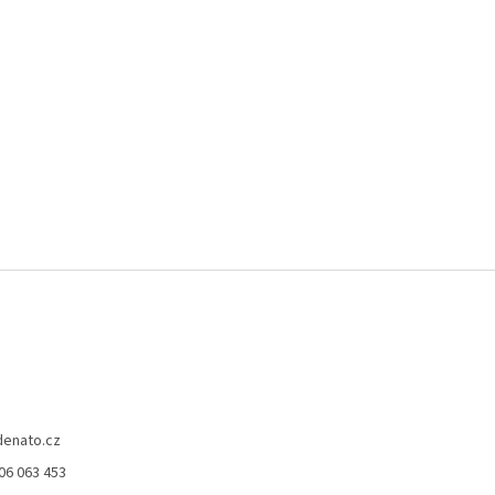
denato.cz
06 063 453