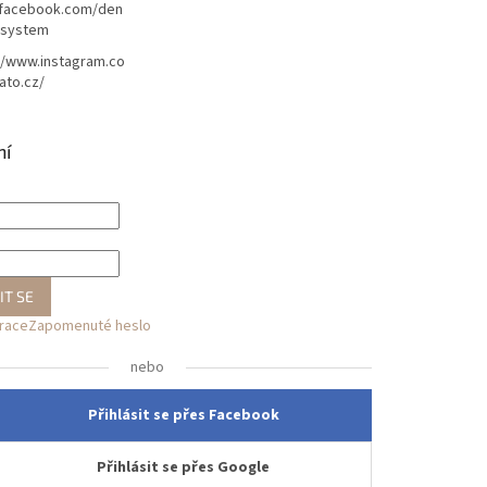
/facebook.com/den
lsystem
//www.instagram.co
ato.cz/
ní
IT SE
trace
Zapomenuté heslo
nebo
Přihlásit se přes Facebook
Přihlásit se přes Google