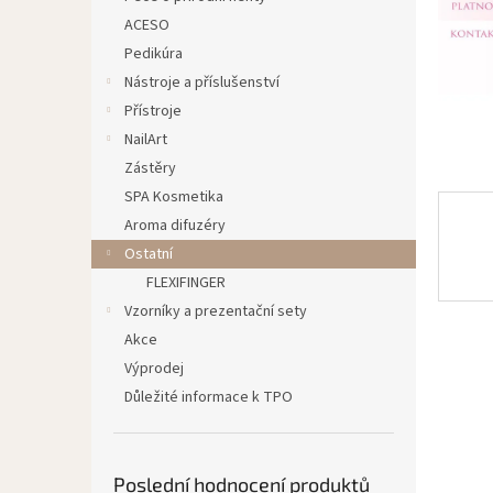
n
ACESO
e
Pedikúra
l
Nástroje a příslušenství
Přístroje
NailArt
Zástěry
SPA Kosmetika
Aroma difuzéry
Ostatní
FLEXIFINGER
Vzorníky a prezentační sety
Akce
Výprodej
Důležité informace k TPO
Poslední hodnocení produktů