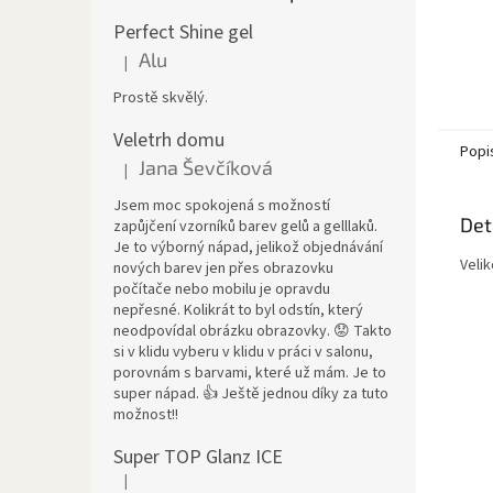
Perfect Shine gel
Alu
|
Hodnocení produktu je 5 z 5 hvězdiček.
Prostě skvělý.
Veletrh domu
Popi
Jana Ševčíková
|
Hodnocení produktu je 5 z 5 hvězdiček.
Jsem moc spokojená s možností
Det
zapůjčení vzorníků barev gelů a gelllaků.
Je to výborný nápad, jelikož objednávání
Veli
nových barev jen přes obrazovku
počítače nebo mobilu je opravdu
nepřesné. Kolikrát to byl odstín, který
neodpovídal obrázku obrazovky. 😟 Takto
si v klidu vyberu v klidu v práci v salonu,
porovnám s barvami, které už mám. Je to
super nápad. 👍 Ještě jednou díky za tuto
možnost!!
Super TOP Glanz ICE
|
Hodnocení produktu je 4 z 5 hvězdiček.