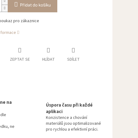
Přidat do košíku
poukaz pro zákaznice
informace
ZEPTAT SE
HLÍDAT
SDÍLET
 ne na
Úspora času při každé
aplikaci
odle
Konzistence a chování
materiálů jsou optimalizované
edku, ne
pro rychlou a efektivní práci.