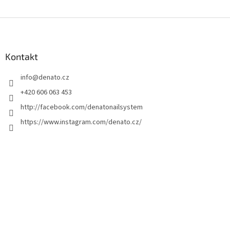
Z
á
p
a
Kontakt
t
info
@
denato.cz
í
+420 606 063 453
http://facebook.com/denatonailsystem
https://www.instagram.com/denato.cz/