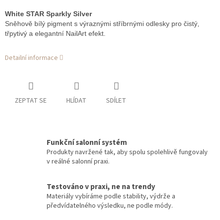
White STAR Sparkly Silver
Sněhově bílý pigment s výraznými stříbrnými odlesky pro čistý,
třpytivý a elegantní NailArt efekt.
Detailní informace
ZEPTAT SE
HLÍDAT
SDÍLET
Funkční salonní systém
Produkty navržené tak, aby spolu spolehlivě fungovaly
v reálné salonní praxi.
Testováno v praxi, ne na trendy
Materiály vybíráme podle stability, výdrže a
předvídatelného výsledku, ne podle módy.