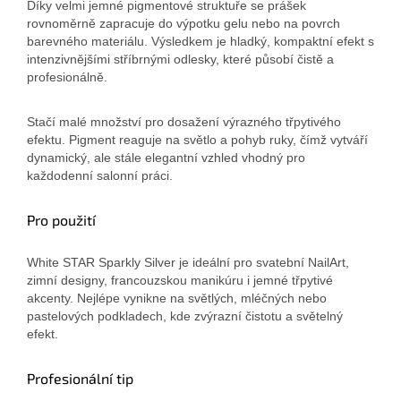
Díky velmi jemné pigmentové struktuře se prášek
rovnoměrně zapracuje do výpotku gelu nebo na povrch
barevného materiálu. Výsledkem je hladký, kompaktní efekt s
intenzivnějšími stříbrnými odlesky, které působí čistě a
profesionálně.
Stačí malé množství pro dosažení výrazného třpytivého
efektu. Pigment reaguje na světlo a pohyb ruky, čímž vytváří
dynamický, ale stále elegantní vzhled vhodný pro
každodenní salonní práci.
Pro použití
White STAR Sparkly Silver je ideální pro svatební NailArt,
zimní designy, francouzskou manikúru i jemné třpytivé
akcenty. Nejlépe vynikne na světlých, mléčných nebo
pastelových podkladech, kde zvýrazní čistotu a světelný
efekt.
Profesionální tip