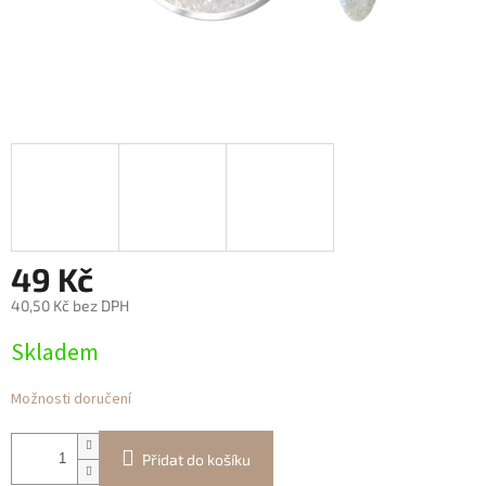
49 Kč
40,50 Kč bez DPH
Měrná
Skladem
cena:
Možnosti doručení
Přidat do košíku