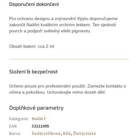
Doporučení dokončení
Pro ochranu designu a zvýraznění třpytu doporučujeme
zakončit NailArt kvalitním vrchním leskem. Ten sjednotí
povrch a podpoří světelný efekt pigmentu.
Obsah balení: cca 2 ml
Složení & bezpečnost
Určeno pouze pro profesionální použití. Zamezte kontaktu s
očima a pokožkou. Uchovávejte mimo dosah dětí.
Doplňkové parametry
Kategorie
:
NailArt
EAN
:
32111095
Barva
:
Šedá/stříbrná
,
Bílá
,
Žlutá/zlatá