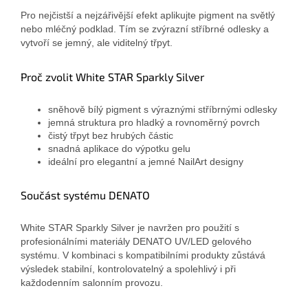
Pro nejčistší a nejzářivější efekt aplikujte pigment na světlý
nebo mléčný podklad. Tím se zvýrazní stříbrné odlesky a
vytvoří se jemný, ale viditelný třpyt.
Proč zvolit White STAR Sparkly Silver
sněhově bílý pigment s výraznými stříbrnými odlesky
jemná struktura pro hladký a rovnoměrný povrch
čistý třpyt bez hrubých částic
snadná aplikace do výpotku gelu
ideální pro elegantní a jemné NailArt designy
Součást systému DENATO
White STAR Sparkly Silver je navržen pro použití s
profesionálními materiály DENATO UV/LED gelového
systému. V kombinaci s kompatibilními produkty zůstává
výsledek stabilní, kontrolovatelný a spolehlivý i při
každodenním salonním provozu.