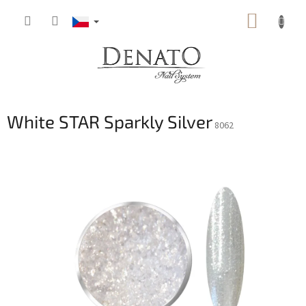
Přejít
NÁKUP
na
obsah
KOŠÍK
White STAR Sparkly Silver
8062