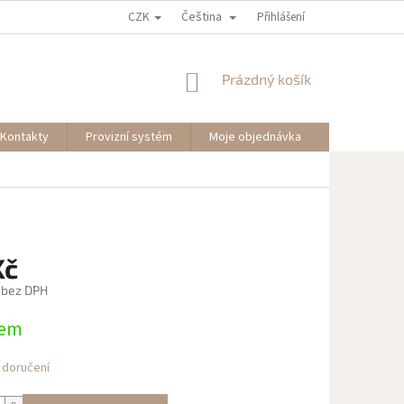
CZK
Čeština
Přihlášení
NÁKUPNÍ
Prázdný košík
KOŠÍK
Kontakty
Provizní systém
Moje objednávka
Kč
 bez DPH
dem
 doručení