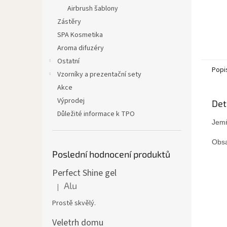
Airbrush šablony
Zástěry
SPA Kosmetika
Aroma difuzéry
Ostatní
Popi
Vzorníky a prezentační sety
Akce
Výprodej
Det
Důležité informace k TPO
Jemň
Obsa
Poslední hodnocení produktů
Perfect Shine gel
Alu
|
Hodnocení produktu je 5 z 5 hvězdiček.
Prostě skvělý.
Veletrh domu