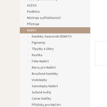
n
ACESO
e
Pedikúra
l
Nástroje a příslušenství
Přístroje
NailArt
Kamínky Swarovski DENATO
Pigmenty
Třpytky a Glitry
Razítka
Fólie NailArt
Barvy pro NailArt
Broušené kamínky
Vodolepky
Samolepky NailArt
Sušené květy
Caviar kuličky
Přívěsky pro Nail Art