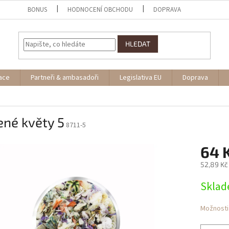
BONUS
HODNOCENÍ OBCHODU
DOPRAVA
HLEDAT
ace
Partneři & ambasadoři
Legislativa EU
Doprava
ené květy 5
8711-5
64 
52,89 Kč
Měrná
Skla
cena:
Možnosti