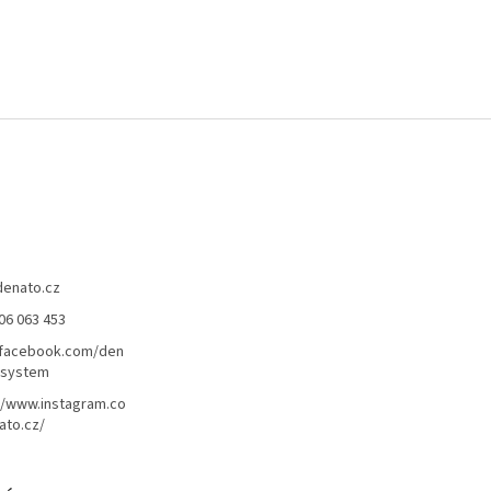
denato.cz
06 063 453
/facebook.com/den
lsystem
//www.instagram.co
ato.cz/