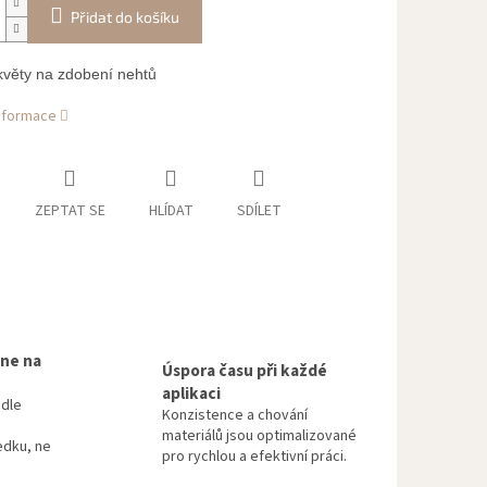
Přidat do košíku
věty na zdobení nehtů
informace
ZEPTAT SE
HLÍDAT
SDÍLET
 ne na
Úspora času při každé
aplikaci
odle
Konzistence a chování
materiálů jsou optimalizované
edku, ne
pro rychlou a efektivní práci.