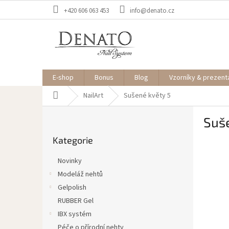
Přejít
+420 606 063 453
info@denato.cz
na
obsah
E-shop
Bonus
Blog
Vzorníky & prezent
Domů
NailArt
Sušené květy 5
P
Suš
o
Přeskočit
s
Kategorie
kategorie
t
r
Novinky
a
Modeláž nehtů
n
Gelpolish
n
í
RUBBER Gel
p
IBX systém
a
Péče o přírodní nehty