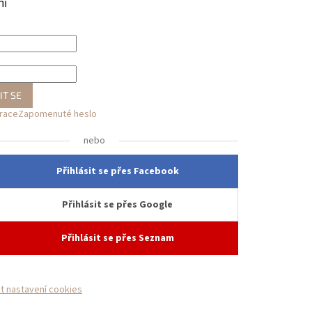
ní
IT SE
trace
Zapomenuté heslo
nebo
Přihlásit se přes Facebook
Přihlásit se přes Google
Přihlásit se přes Seznam
it nastavení cookies