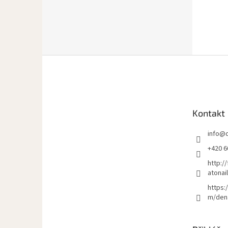
Z
á
p
a
t
Kontakt
í
info
@
+420 6
http:/
atonai
https:
m/den