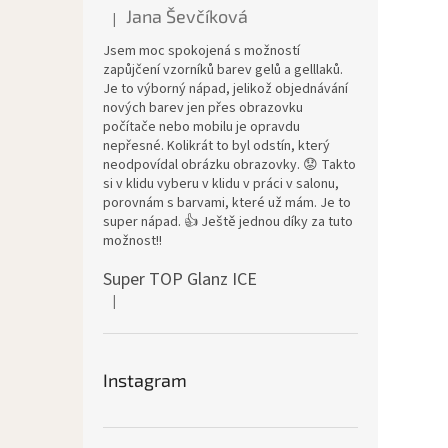
Jana Ševčíková
|
Hodnocení produktu je 5 z 5 hvězdiček.
Jsem moc spokojená s možností
zapůjčení vzorníků barev gelů a gelllaků.
Je to výborný nápad, jelikož objednávání
nových barev jen přes obrazovku
počítače nebo mobilu je opravdu
nepřesné. Kolikrát to byl odstín, který
neodpovídal obrázku obrazovky. 😟 Takto
si v klidu vyberu v klidu v práci v salonu,
porovnám s barvami, které už mám. Je to
super nápad. 👍 Ještě jednou díky za tuto
možnost!!
Super TOP Glanz ICE
|
Hodnocení produktu je 4 z 5 hvězdiček.
Instagram