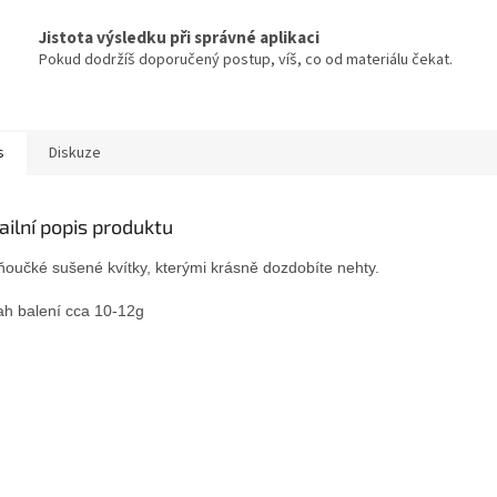
Jistota výsledku při správné aplikaci
Pokud dodržíš doporučený postup, víš, co od materiálu čekat.
s
Diskuze
ailní popis produktu
oučké sušené kvítky, kterými krásně dozdobíte nehty.
h balení cca 10-12g