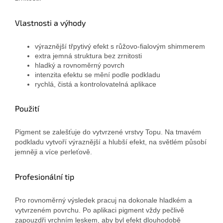
Vlastnosti a výhody
výraznější třpytivý efekt s růžovo-fialovým shimmerem
extra jemná struktura bez zrnitosti
hladký a rovnoměrný povrch
intenzita efektu se mění podle podkladu
rychlá, čistá a kontrolovatelná aplikace
Použití
Pigment se zalešťuje do vytvrzené vrstvy Topu. Na tmavém
podkladu vytvoří výraznější a hlubší efekt, na světlém působí
jemněji a více perleťově.
Profesionální tip
Pro rovnoměrný výsledek pracuj na dokonale hladkém a
vytvrzeném povrchu. Po aplikaci pigment vždy pečlivě
zapouzdři vrchním leskem, aby byl efekt dlouhodobě