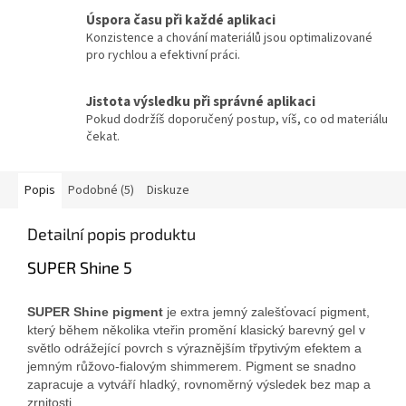
Úspora času při každé aplikaci
Konzistence a chování materiálů jsou optimalizované
pro rychlou a efektivní práci.
Jistota výsledku při správné aplikaci
Pokud dodržíš doporučený postup, víš, co od materiálu
čekat.
Popis
Podobné (5)
Diskuze
Detailní popis produktu
SUPER Shine 5
SUPER Shine pigment
je extra jemný zalešťovací pigment,
který během několika vteřin promění klasický barevný gel v
světlo odrážející povrch s výraznějším třpytivým efektem a
jemným růžovo-fialovým shimmerem. Pigment se snadno
zapracuje a vytváří hladký, rovnoměrný výsledek bez map a
zrnitosti.