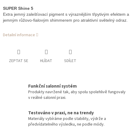
SUPER Shine 5
Extra jemný zalešťovací pigment s výraznějším třpytivým efektem a
jemným růžovo-fialovým shimmerem pro atraktivní světelný odraz.
Detailní informace
ZEPTAT SE
HLÍDAT
SDÍLET
Funkční salonní systém
Produkty navržené tak, aby spolu spolehlivě fungovaly
v reálné salonní praxi.
Testováno v praxi, ne na trendy
Materiály vybíráme podle stability, výdrže a
předvídatelného výsledku, ne podle módy.