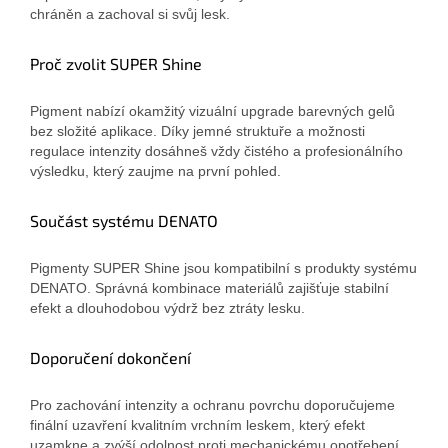
chráněn a zachoval si svůj lesk.
Proč zvolit SUPER Shine
Pigment nabízí okamžitý vizuální upgrade barevných gelů
bez složité aplikace. Díky jemné struktuře a možnosti
regulace intenzity dosáhneš vždy čistého a profesionálního
výsledku, který zaujme na první pohled.
Součást systému DENATO
Pigmenty SUPER Shine jsou kompatibilní s produkty systému
DENATO. Správná kombinace materiálů zajišťuje stabilní
efekt a dlouhodobou výdrž bez ztráty lesku.
Doporučení dokončení
Pro zachování intenzity a ochranu povrchu doporučujeme
finální uzavření kvalitním vrchním leskem, který efekt
uzamkne a zvýší odolnost proti mechanickému opotřebení.