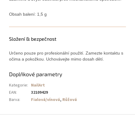
Obsah balení: 1,5 g
Složení & bezpečnost
Určeno pouze pro profesionální použití. Zamezte kontaktu s
očima a pokožkou. Uchovávejte mimo dosah dětí.
Doplňkové parametry
Kategorie
:
NailArt
EAN
:
32109429
Barva
:
Fialová/vínová
,
Růžová
Z
á
p