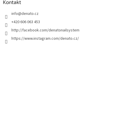
a
Kontakt
t
info
@
denato.cz
í
+420 606 063 453
http://facebook.com/denatonailsystem
https://www.instagram.com/denato.cz/