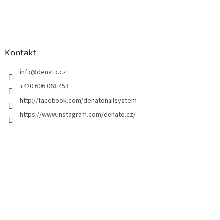
Z
á
p
a
Kontakt
t
info
@
denato.cz
í
+420 606 063 453
http://facebook.com/denatonailsystem
https://www.instagram.com/denato.cz/