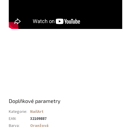
Doplňkové parametry
Kategorie
:
NailArt
EAN
:
32109887
Barva
:
Oranžová