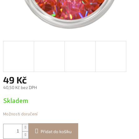
49 Kč
40,50 Kč bez DPH
Měrná
Skladem
cena:
Možnosti doručení
Přidat do košíku