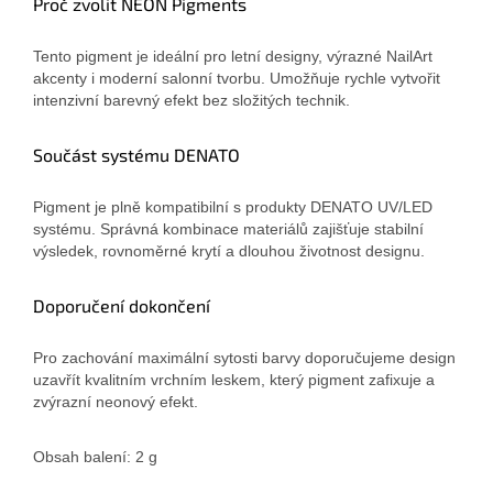
Proč zvolit NEON Pigments
Tento pigment je ideální pro letní designy, výrazné NailArt
akcenty i moderní salonní tvorbu. Umožňuje rychle vytvořit
intenzivní barevný efekt bez složitých technik.
Součást systému DENATO
Pigment je plně kompatibilní s produkty DENATO UV/LED
systému. Správná kombinace materiálů zajišťuje stabilní
výsledek, rovnoměrné krytí a dlouhou životnost designu.
Doporučení dokončení
Pro zachování maximální sytosti barvy doporučujeme design
uzavřít kvalitním vrchním leskem, který pigment zafixuje a
zvýrazní neonový efekt.
Obsah balení: 2 g