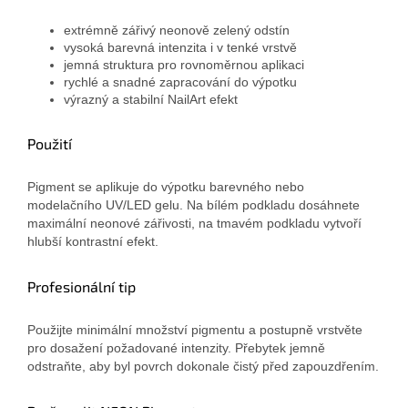
extrémně zářivý neonově zelený odstín
vysoká barevná intenzita i v tenké vrstvě
jemná struktura pro rovnoměrnou aplikaci
rychlé a snadné zapracování do výpotku
výrazný a stabilní NailArt efekt
Použití
Pigment se aplikuje do výpotku barevného nebo
modelačního UV/LED gelu. Na bílém podkladu dosáhnete
maximální neonové zářivosti, na tmavém podkladu vytvoří
hlubší kontrastní efekt.
Profesionální tip
Použijte minimální množství pigmentu a postupně vrstvěte
pro dosažení požadované intenzity. Přebytek jemně
odstraňte, aby byl povrch dokonale čistý před zapouzdřením.