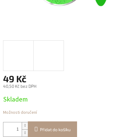
49 Kč
40,50 Kč bez DPH
Měrná
Skladem
cena:
Možnosti doručení
Přidat do košíku