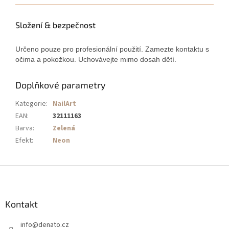
Složení & bezpečnost
Určeno pouze pro profesionální použití. Zamezte kontaktu s
očima a pokožkou. Uchovávejte mimo dosah dětí.
Doplňkové parametry
Kategorie
:
NailArt
EAN
:
32111163
Barva
:
Zelená
Efekt
:
Neon
Z
á
p
a
Kontakt
t
info
@
denato.cz
í