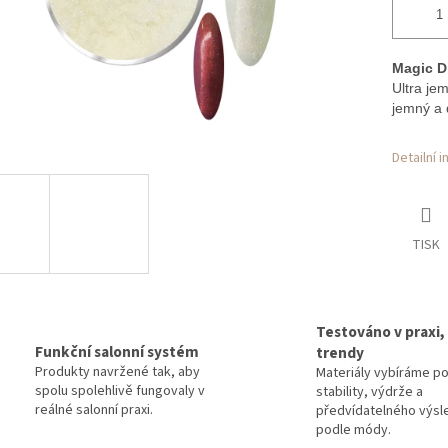
Magic D
Ultra je
jemný a 
Detailní 
TISK
Testováno v praxi,
Funkční salonní systém
trendy
Produkty navržené tak, aby
Materiály vybíráme p
spolu spolehlivě fungovaly v
stability, výdrže a
reálné salonní praxi.
předvídatelného výsl
podle módy.