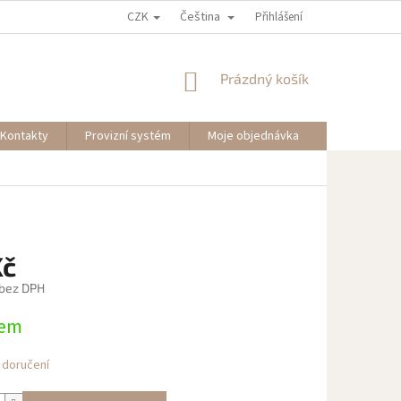
CZK
Čeština
Přihlášení
NÁKUPNÍ
Prázdný košík
KOŠÍK
Kontakty
Provizní systém
Moje objednávka
Kč
 bez DPH
dem
 doručení