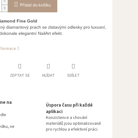
Přidat do košíku
iamond Fine Gold
mný diamantový prach se zlatavými odlesky pro luxusní,
dokonale elegantní NailArt efekt.
informace
ZEPTAT SE
HLÍDAT
SDÍLET
 ne na
Úspora času při každé
aplikaci
odle
Konzistence a chování
materiálů jsou optimalizované
edku, ne
pro rychlou a efektivní práci.