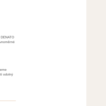
ty DENATO
rovnoměrné
jeme
tí odolný