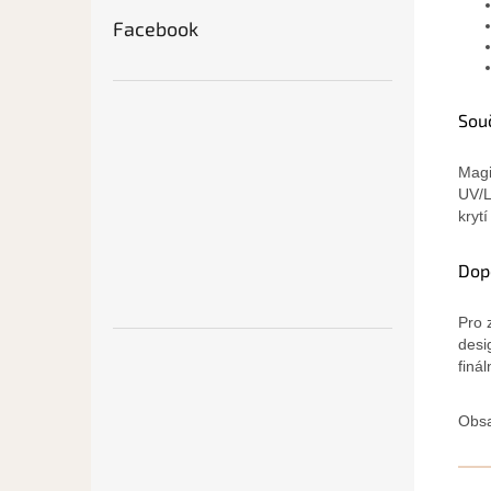
Facebook
Sou
Magi
UV/L
kryt
Dop
Pro 
desi
finál
Obsa