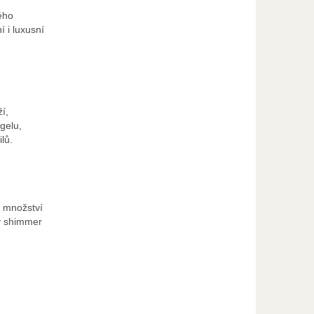
ého
í i luxusní
í,
gelu,
lů.
 množství
ný shimmer