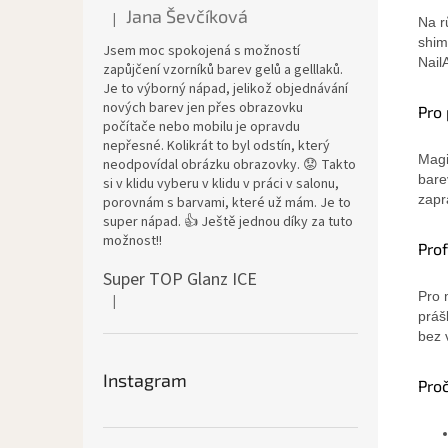
Jana Ševčíková
|
Na r
Hodnocení produktu je 5 z 5 hvězdiček.
shim
Jsem moc spokojená s možností
Nail
zapůjčení vzorníků barev gelů a gelllaků.
Je to výborný nápad, jelikož objednávání
nových barev jen přes obrazovku
Pro 
počítače nebo mobilu je opravdu
nepřesné. Kolikrát to byl odstín, který
Magi
neodpovídal obrázku obrazovky. 😟 Takto
bare
si v klidu vyberu v klidu v práci v salonu,
zapr
porovnám s barvami, které už mám. Je to
super nápad. 👍 Ještě jednou díky za tuto
možnost!!
Prof
Super TOP Glanz ICE
Pro 
|
Hodnocení produktu je 4 z 5 hvězdiček.
práš
bez v
Instagram
Pro