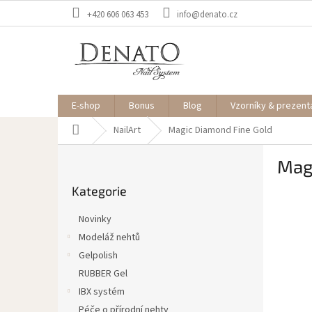
Přejít
+420 606 063 453
info@denato.cz
na
obsah
E-shop
Bonus
Blog
Vzorníky & prezent
Domů
NailArt
Magic Diamond Fine Gold
P
Mag
o
Přeskočit
s
Kategorie
kategorie
t
r
Novinky
a
Modeláž nehtů
n
Gelpolish
n
í
RUBBER Gel
p
IBX systém
a
Péče o přírodní nehty