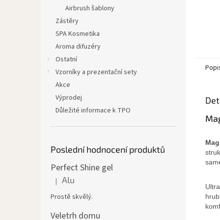
Airbrush šablony
Zástěry
SPA Kosmetika
Aroma difuzéry
Ostatní
Popi
Vzorníky a prezentační sety
Akce
Výprodej
Det
Důležité informace k TPO
Mag
Mag
Poslední hodnocení produktů
stru
same
Perfect Shine gel
Alu
|
Hodnocení produktu je 5 z 5 hvězdiček.
Ultr
Prostě skvělý.
hrub
komfo
Veletrh domu