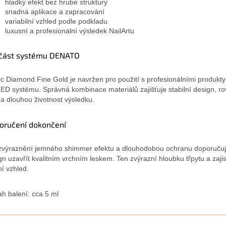
hladký efekt bez hrubé struktury
snadná aplikace a zapracování
variabilní vzhled podle podkladu
luxusní a profesionální výsledek NailArtu
část systému DENATO
c Diamond Fine Gold je navržen pro použití s profesionálními produk
ED systému. Správná kombinace materiálů zajišťuje stabilní design, 
í a dlouhou životnost výsledku.
oručení dokončení
zvýraznění jemného shimmer efektu a dlouhodobou ochranu doporuču
gn uzavřít kvalitním vrchním leskem. Ten zvýrazní hloubku třpytu a zajis
ní vzhled.
h balení: cca 5 ml