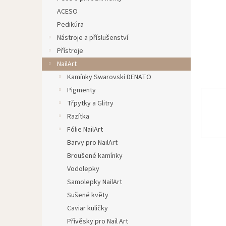
n
ACESO
e
Pedikúra
l
Nástroje a příslušenství
Přístroje
NailArt
Kamínky Swarovski DENATO
Pigmenty
Třpytky a Glitry
Razítka
Fólie NailArt
Barvy pro NailArt
Broušené kamínky
Vodolepky
Samolepky NailArt
Sušené květy
Caviar kuličky
Přívěsky pro Nail Art