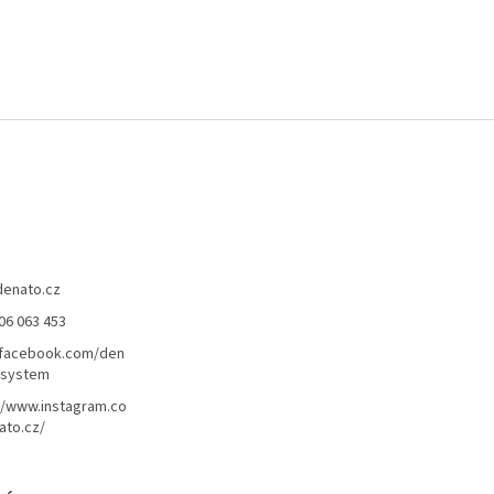
denato.cz
06 063 453
/facebook.com/den
lsystem
//www.instagram.co
ato.cz/