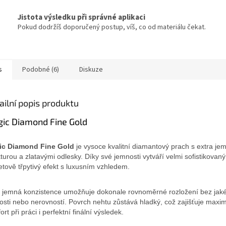
Jistota výsledku při správné aplikaci
Pokud dodržíš doporučený postup, víš, co od materiálu čekat.
s
Podobné (6)
Diskuze
ailní popis produktu
ic Diamond Fine Gold
ic Diamond Fine Gold
je vysoce kvalitní diamantový prach s extra je
kturou a zlatavými odlesky. Díky své jemnosti vytváří velmi sofistikovaný
tově třpytivý efekt s luxusním vzhledem.
a jemná konzistence umožňuje dokonale rovnoměrné rozložení bez jaké
osti nebo nerovností. Povrch nehtu zůstává hladký, což zajišťuje maxim
rt při práci i perfektní finální výsledek.