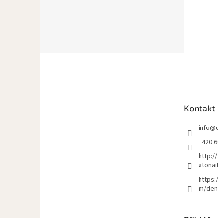
Z
á
p
a
t
Kontakt
í
info
@
+420 6
http:/
atonai
https:
m/den