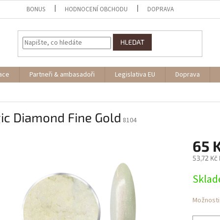
BONUS
HODNOCENÍ OBCHODU
DOPRAVA
HLEDAT
ace
Partneři & ambasadoři
Legislativa EU
Doprava
ic Diamond Fine Gold
8104
65 
53,72 Kč
Měrná
Skla
cena:
Možnosti