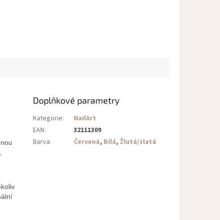
Doplňkové parametry
Kategorie
:
NailArt
EAN
:
32111309
Barva
:
Červená
,
Bílá
,
Žlutá/zlatá
mnou
,
koliv
ální