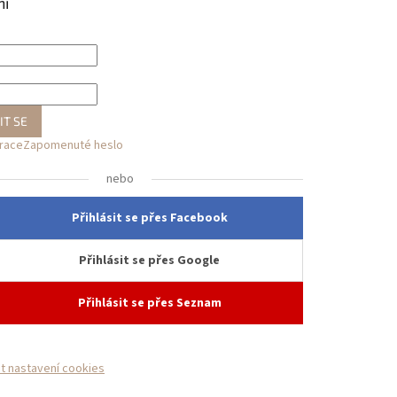
ní
IT SE
trace
Zapomenuté heslo
nebo
Přihlásit se přes Facebook
Přihlásit se přes Google
Přihlásit se přes Seznam
it nastavení cookies