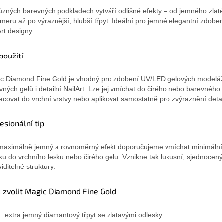
ůzných barevných podkladech vytváří odlišné efekty – od jemného zlat
meru až po výraznější, hlubší třpyt. Ideální pro jemné elegantní zdoben
Art designy.
použití
c Diamond Fine Gold je vhodný pro zdobení UV/LED gelových modeláž
vných gelů i detailní NailArt. Lze jej vmíchat do čirého nebo barevného 
acovat do vrchní vrstvy nebo aplikovat samostatně pro zvýraznění detai
esionální tip
maximálně jemný a rovnoměrný efekt doporučujeme vmíchat minimální
ku do vrchního lesku nebo čirého gelu. Vznikne tak luxusní, sjednoce
iditelné struktury.
č zvolit Magic Diamond Fine Gold
extra jemný diamantový třpyt se zlatavými odlesky