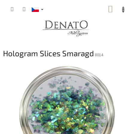
Přejít
NÁKUP
na
obsah
KOŠÍK
Hologram Slices Smaragd
8014