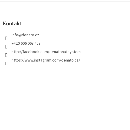
Z
á
p
a
Kontakt
t
info
@
denato.cz
í
+420 606 063 453
http://facebook.com/denatonailsystem
https://www.instagram.com/denato.cz/