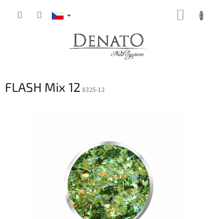
Přejít
NÁKUP
na
obsah
KOŠÍK
FLASH Mix 12
8325-12