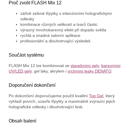
Proč zvolit FLASH Mix 12
zářivě zelené třpytky s intenzivními holografickými
odlesky
kombinace různých velikostí a tvarů částic
výrazný mnohobarevný efekt při dopadu světla
rychlá a snadná salonní aplikace
profesionální a dlouhotrvající výsledek
Součást systému
FLASH Mix 12 lze kombinovat se
stavebními gely
,
barevnými
UV/LED gely
, gel laky, akrylem i
vrchními lesky DENATO
.
Doporučení dokončení
Po dokončení doporučujeme použít kvalitní
Top Gel
, který
vyhladí povrch, uzavře třpytky a maximálně zvýrazní jejich
holografické odlesky i dlouhotrvající lesk.
Obsah balení