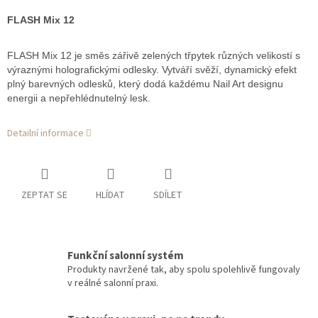
FLASH Mix 12
FLASH Mix 12 je směs zářivě zelených třpytek různých velikostí s
výraznými holografickými odlesky. Vytváří svěží, dynamický efekt
plný barevných odlesků, který dodá každému Nail Art designu
energii a nepřehlédnutelný lesk.
Detailní informace
ZEPTAT SE
HLÍDAT
SDÍLET
Funkční salonní systém
Produkty navržené tak, aby spolu spolehlivě fungovaly
v reálné salonní praxi.