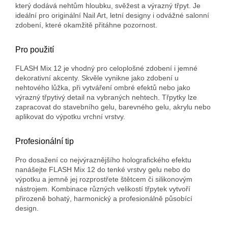
který dodává nehtům hloubku, svěžest a výrazný třpyt. Je
ideální pro originální Nail Art, letní designy i odvážné salonní
zdobení, které okamžitě přitáhne pozornost.
Pro použití
FLASH Mix 12 je vhodný pro celoplošné zdobení i jemné
dekorativní akcenty. Skvěle vynikne jako zdobení u
nehtového lůžka, při vytváření ombré efektů nebo jako
výrazný třpytivý detail na vybraných nehtech. Třpytky lze
zapracovat do stavebního gelu, barevného gelu, akrylu nebo
aplikovat do výpotku vrchní vrstvy.
Profesionální tip
Pro dosažení co nejvýraznějšího holografického efektu
nanášejte FLASH Mix 12 do tenké vrstvy gelu nebo do
výpotku a jemně jej rozprostřete štětcem či silikonovým
nástrojem. Kombinace různých velikostí třpytek vytvoří
přirozeně bohatý, harmonický a profesionálně působící
design.