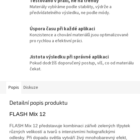
Testováno v praxi, ne na trendy
Materiály vybíráme podle stability, výdrže a
předvídatelného výsledku, ne podle módy.
Úspora času při každé aplikaci
Konzistence a chování materiálů jsou optimalizované
pro rychlou a efektivní práci.
Jistota výsledku při správné aplikaci
Pokud dodržíš doporučený postup, víš, co od materiálu
čekat.
Popis
Diskuze
Detailní popis produktu
FLASH Mix 12
FLASH Mix 12 představuje kombinaci zářivě zelených třpytek
různých velikostí a tvarů s intenzivními holografickými
odlesky. Při dopadu světla vytváří živý mnohobarevný efekt,