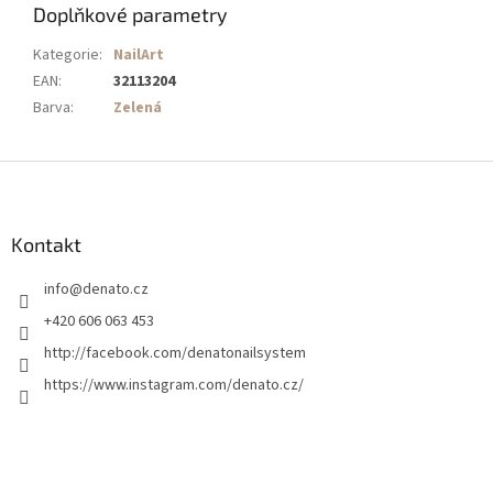
Doplňkové parametry
Kategorie
:
NailArt
EAN
:
32113204
Barva
:
Zelená
Z
á
p
a
Kontakt
t
info
@
denato.cz
í
+420 606 063 453
http://facebook.com/denatonailsystem
https://www.instagram.com/denato.cz/