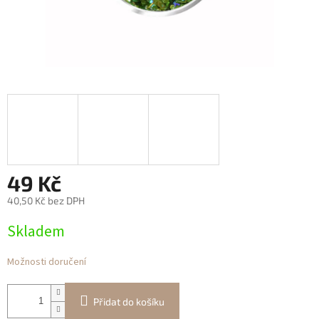
49 Kč
40,50 Kč bez DPH
Měrná
Skladem
cena:
Možnosti doručení
Přidat do košíku