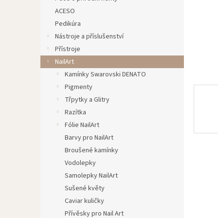
n
ACESO
e
Pedikúra
l
Nástroje a příslušenství
Přístroje
NailArt
Kamínky Swarovski DENATO
Pigmenty
Třpytky a Glitry
Razítka
Fólie NailArt
Barvy pro NailArt
Broušené kamínky
Vodolepky
Samolepky NailArt
Sušené květy
Caviar kuličky
Přívěsky pro Nail Art