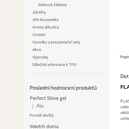
Airbrush šablony
Zástěry
SPA Kosmetika
Aroma difuzéry
Ostatní
Vzorníky a prezentační sety
Akce
Popi
Výprodej
Důležité informace k TPO
Det
FLA
Poslední hodnocení produktů
Perfect Shine gel
FLAS
Alu
|
odle
Hodnocení produktu je 5 z 5 hvězdiček.
větš
Prostě skvělý.
vzhl
Veletrh domu