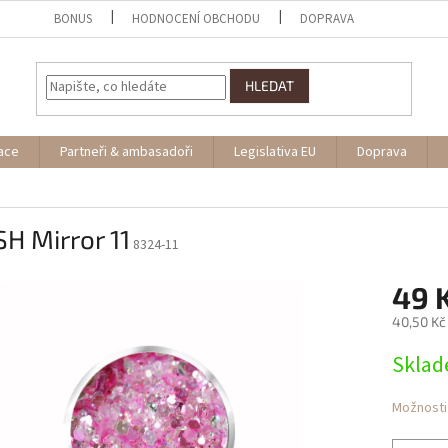
BONUS
HODNOCENÍ OBCHODU
DOPRAVA
HLEDAT
ace
Partneři & ambasadoři
Legislativa EU
Doprava
H Mirror 11
8324-11
49 
40,50 Kč
Měrná
Skla
cena:
Možnosti