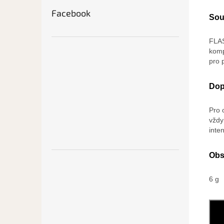
Facebook
Sou
FLAS
komp
pro 
Dop
Pro 
vždy
inte
Obs
6 g