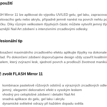
použití
H Mirror 11 lze aplikovat do výpotku UV/LED gelu, gel laku, zapracova
lovacího gelu nebo akrylu, případně jemně nanést na povrch nehtu p
ečku. Díky různým velikostem třpytivých částic můžete vytvořit jemný třp
raznější Nail Art zdobení s intenzivními zrcadlovými odlesky.
esionální tip
dosažení maximálního zrcadlového efektu aplikujte třpytky na dokonale
lad. Po dokončení zdobení doporučujeme design vždy uzavřít kvalitní
gelem, který zvýrazní lesk, sjednotí povrch a prodlouží životnost manikú
č zvolit FLASH Mirror 11
kombinace pastelově růžových odstínů a výrazných zrcadlových odle
jemný, elegantní dekorativní efekt s vysokým leskem
vhodný pro celoplošné zdobení i detailní Nail Art
snadná aplikace do gelu, gel laku i akrylu
dynamické světelné odrazy při každém dopadu světla