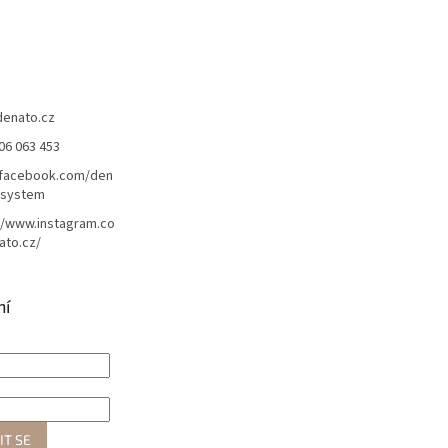
denato.cz
06 063 453
/facebook.com/den
lsystem
//www.instagram.co
ato.cz/
ní
IT SE