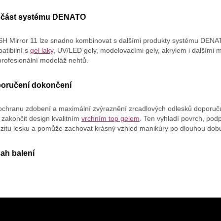
část systému DENATO
H Mirror 11 lze snadno kombinovat s dalšími produkty systému DENA
atibilní s
gel laky
, UV/LED gely, modelovacími gely, akrylem i dalšími m
profesionální modeláž nehtů.
oručení dokončení
ochranu zdobení a maximální zvýraznění zrcadlových odlesků doporu
 zakončit design kvalitním
vrchním top gelem
. Ten vyhladí povrch, podp
nzitu lesku a pomůže zachovat krásný vzhled manikúry po dlouhou dob
ah balení