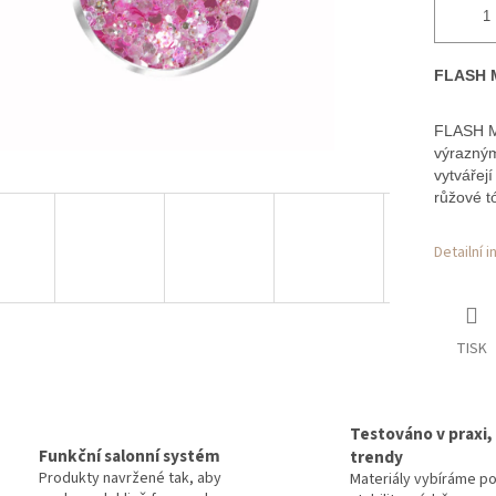
FLASH M
FLASH Mi
výrazným
vytvářejí
růžové t
Detailní 
TISK
Testováno v praxi,
Funkční salonní systém
trendy
Produkty navržené tak, aby
Materiály vybíráme p