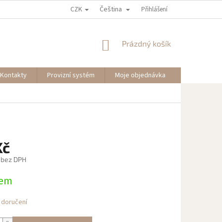
CZK
Čeština
Přihlášení
NÁKUPNÍ
Prázdný košík
KOŠÍK
Kontakty
Provizní systém
Moje objednávka
Kč
 bez DPH
dem
 doručení