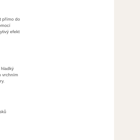
t přímo do
omocí
ytivý efekt
 hladký
m vrchním
ry.
sků