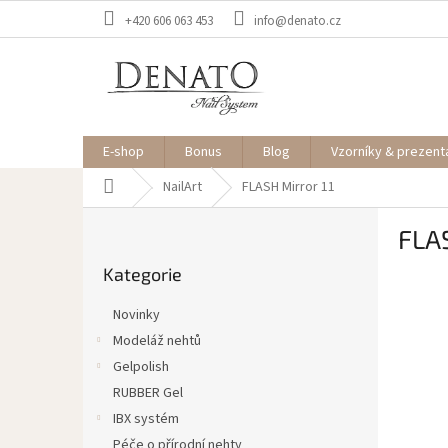
Přejít
+420 606 063 453
info@denato.cz
na
obsah
E-shop
Bonus
Blog
Vzorníky & prezent
Domů
NailArt
FLASH Mirror 11
P
FLAS
o
Přeskočit
s
Kategorie
kategorie
t
r
Novinky
a
Modeláž nehtů
n
Gelpolish
n
í
RUBBER Gel
p
IBX systém
a
Péče o přírodní nehty