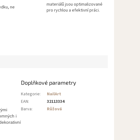
materiálů jsou optimalizované
edku, ne
pro rychlou a efektivní práci.
Doplňkové parametry
Kategorie
:
NailArt
EAN
:
32113334
Barva
:
Růžová
vými
jemných i
dekorativní