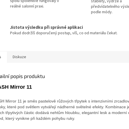
spolu spolehlivě fungovaly v
stability, výdrže a
reálné salonní praxi.
předvídatelného výsl
podle módy.
Jistota výsledku při správné aplikaci
Pokud dodržíš doporučený postup, víš, co od materiálu čekat.
s
Diskuze
ailní popis produktu
SH Mirror 11
H Mirror 11 je směs pastelově růžových třpytek s intenzivními zrcadlo
sky, které pod světlem vytvářejí nádherné světelné efekty. Kombinace 
ích třpytivých částic dodává nehtům hloubku, elegantní lesk a moderní 
ed, který vynikne při každém pohybu ruky.