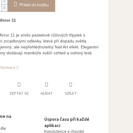
Přidat do košíku
irror 11
rror 11 je směs pastelově růžových třpytek s
i zrcadlovými odlesky, které při dopadu světla
 jemný, ale nepřehlédnutelný Nail Art efekt. Elegantní
óny dodávají manikúře svěží vzhled a oslnivý lesk.
informace
ZEPTAT SE
HLÍDAT
SDÍLET
 ne na
Úspora času při každé
aplikaci
odle
Konzistence a chování