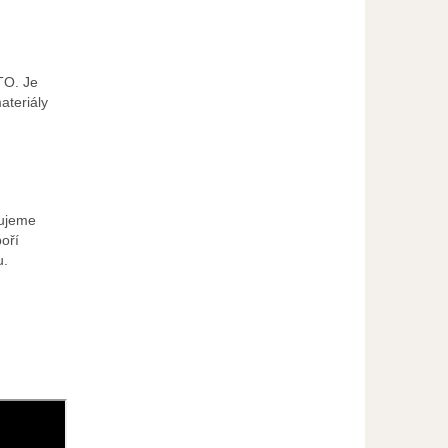
TO. Je
ateriály
čujeme
oří
u.