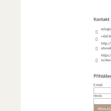
p
a
t
Kontakt
í
info
@
+420 6
http:/
atonai
https:
m/den
Přihláše
E-mail
Heslo
PŘIHLÁS