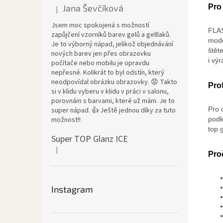
Jana Ševčíková
Pro 
|
Hodnocení produktu je 5 z 5 hvězdiček.
Jsem moc spokojená s možností
FLAS
zapůjčení vzorníků barev gelů a gelllaků.
mode
Je to výborný nápad, jelikož objednávání
štět
nových barev jen přes obrazovku
i vý
počítače nebo mobilu je opravdu
nepřesné. Kolikrát to byl odstín, který
neodpovídal obrázku obrazovky. 😟 Takto
Prof
si v klidu vyberu v klidu v práci v salonu,
porovnám s barvami, které už mám. Je to
Pro 
super nápad. 👍 Ještě jednou díky za tuto
možnost!!
podk
top 
Super TOP Glanz ICE
|
Hodnocení produktu je 4 z 5 hvězdiček.
Pro
Instagram