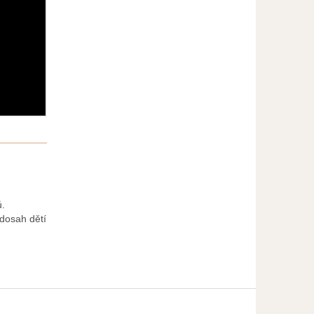
ů.
dosah dětí