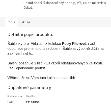
Pokud dodržíš doporučený postup, víš, co od materiálu
čekat.
Popis
Diskuze
Detailní popis produktu
Šablonky pro Airbrush z kolekce
Petry Flídrové
, naší
odbornice pro tento druh zdobení. Šablona výborně drží i na
zakřivení nehtu.
Balení obsahuje 1 list - 10 vzorů odstupňovaných velikostí.
Lze i opakovaně použít
Věříme, že se Vám tato kolekce bude líbit
Doplňkové parametry
Kategorie
:
NailArt
EAN
:
32101898