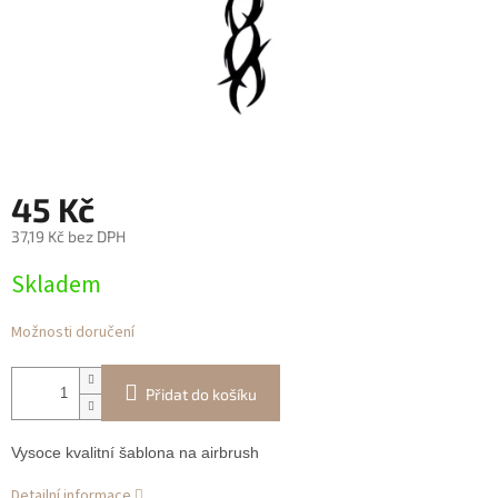
45 Kč
37,19 Kč bez DPH
Měrná
Skladem
cena:
Možnosti doručení
Přidat do košíku
Vysoce kvalitní šablona na airbrush
Detailní informace