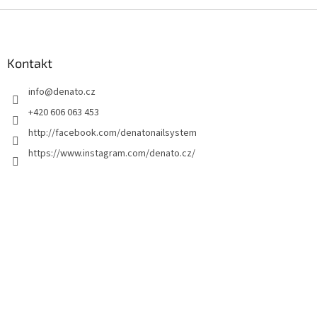
Z
á
p
a
Kontakt
t
info
@
denato.cz
í
+420 606 063 453
http://facebook.com/denatonailsystem
https://www.instagram.com/denato.cz/