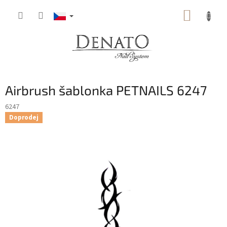
Přejít
NÁKUP
na
obsah
KOŠÍK
Airbrush šablonka PETNAILS 6247
6247
Doprodej