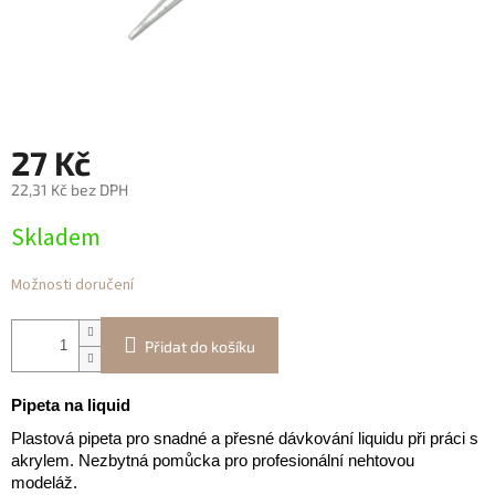
27 Kč
22,31 Kč bez DPH
Měrná
Skladem
cena:
Možnosti doručení
Přidat do košíku
Pipeta na liquid
Plastová pipeta pro snadné a přesné dávkování liquidu při práci s
akrylem. Nezbytná pomůcka pro profesionální nehtovou
modeláž.