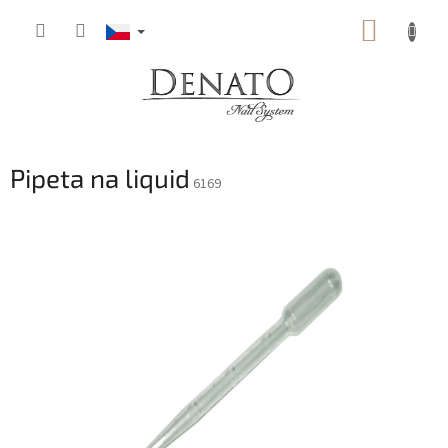
Přejít
NÁKUP
na
obsah
KOŠÍK
Pipeta na liquid
6169