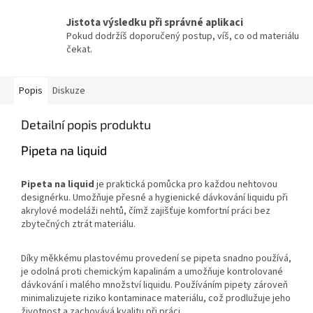
Jistota výsledku při správné aplikaci
Pokud dodržíš doporučený postup, víš, co od materiálu
čekat.
Popis
Diskuze
Detailní popis produktu
Pipeta na liquid
Pipeta na liquid
je praktická pomůcka pro každou nehtovou
designérku. Umožňuje přesné a hygienické dávkování liquidu při
akrylové modeláži nehtů, čímž zajišťuje komfortní práci bez
zbytečných ztrát materiálu.
Díky měkkému plastovému provedení se pipeta snadno používá,
je odolná proti chemickým kapalinám a umožňuje kontrolované
dávkování i malého množství liquidu. Používáním pipety zároveň
minimalizujete riziko kontaminace materiálu, což prodlužuje jeho
životnost a zachovává kvalitu při práci.