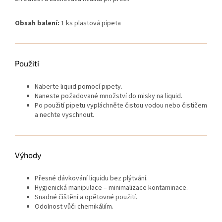
Obsah balení:
1 ks plastová pipeta
Použití
Naberte liquid pomocí pipety.
Naneste požadované množství do misky na liquid.
Po použití pipetu vypláchněte čistou vodou nebo čističem
a nechte vyschnout.
Výhody
Přesné dávkování liquidu bez plýtvání.
Hygienická manipulace – minimalizace kontaminace.
Snadné čištění a opětovné použití.
Odolnost vůči chemikáliím.