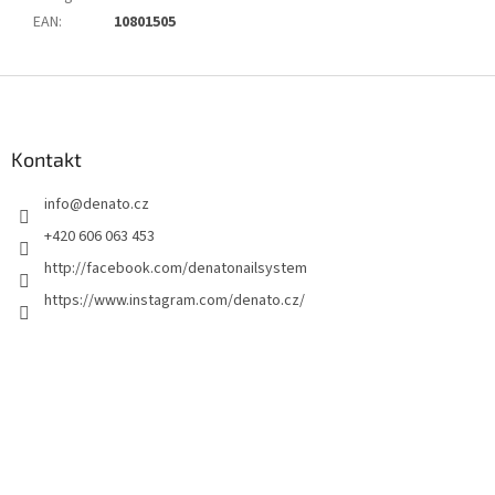
EAN
:
10801505
Z
á
p
a
Kontakt
t
info
@
denato.cz
í
+420 606 063 453
http://facebook.com/denatonailsystem
https://www.instagram.com/denato.cz/