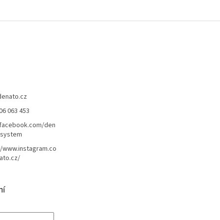
denato.cz
06 063 453
/facebook.com/den
lsystem
//www.instagram.co
ato.cz/
ní