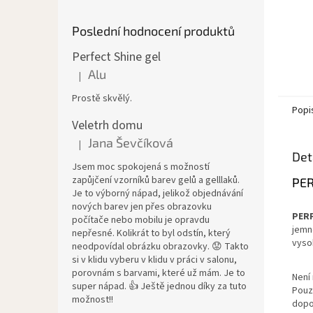
Poslední hodnocení produktů
Perfect Shine gel
Alu
|
Hodnocení produktu je 5 z 5 hvězdiček.
Prostě skvělý.
Popi
Veletrh domu
Jana Ševčíková
|
Hodnocení produktu je 5 z 5 hvězdiček.
Det
Jsem moc spokojená s možností
zapůjčení vzorníků barev gelů a gelllaků.
PER
Je to výborný nápad, jelikož objednávání
nových barev jen přes obrazovku
PERF
počítače nebo mobilu je opravdu
jemno
nepřesné. Kolikrát to byl odstín, který
vyso
neodpovídal obrázku obrazovky. 😟 Takto
si v klidu vyberu v klidu v práci v salonu,
porovnám s barvami, které už mám. Je to
Není 
super nápad. 👍 Ještě jednou díky za tuto
Pouz
možnost!!
dopo