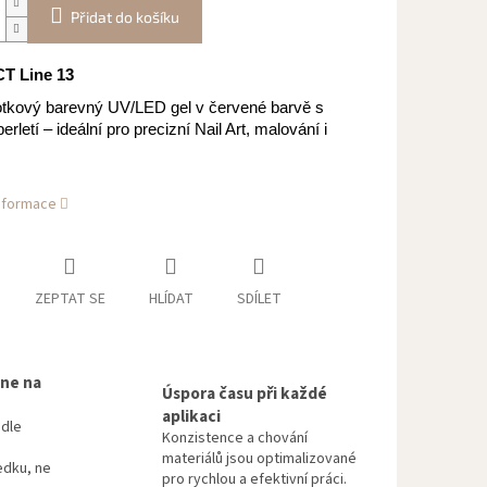
Přidat do košíku
T Line 13
tkový barevný UV/LED gel v červené barvě s
rletí – ideální pro precizní Nail Art, malování i
informace
ZEPTAT SE
HLÍDAT
SDÍLET
 ne na
Úspora času při každé
aplikaci
odle
Konzistence a chování
materiálů jsou optimalizované
edku, ne
pro rychlou a efektivní práci.