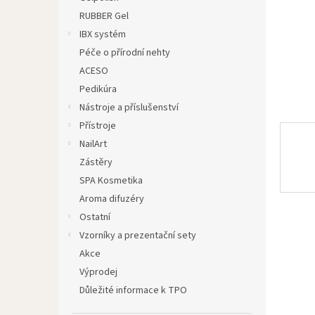
n
RUBBER Gel
e
IBX systém
l
Péče o přírodní nehty
ACESO
Pedikúra
Nástroje a příslušenství
Přístroje
NailArt
Zástěry
SPA Kosmetika
Aroma difuzéry
Ostatní
Vzorníky a prezentační sety
Akce
Výprodej
Důležité informace k TPO