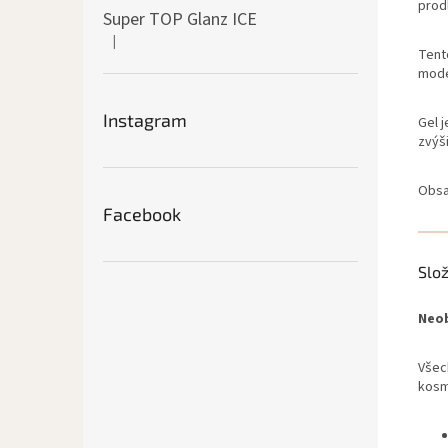
prodl
Super TOP Glanz ICE
|
Hodnocení produktu je 4 z 5 hvězdiček.
Tent
model
Instagram
Gel j
zvýši
Obsah
Facebook
Slo
Neo
Všec
kosm