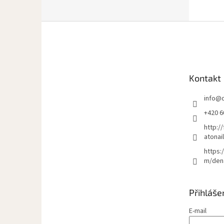
Z
á
p
a
t
Kontakt
í
info
@
+420 6
http:/
atonai
https:
m/den
Přihláše
E-mail