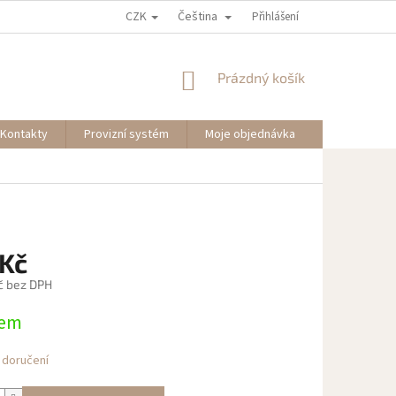
CZK
Čeština
Přihlášení
NÁKUPNÍ
Prázdný košík
KOŠÍK
Kontakty
Provizní systém
Moje objednávka
 Kč
č bez DPH
dem
 doručení