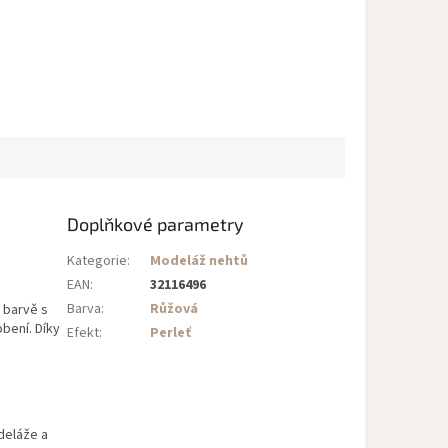
Doplňkové parametry
Kategorie
:
Modeláž nehtů
EAN
:
32116496
Barva
:
Růžová
 barvě s
obení. Díky
Efekt
:
Perleť
deláže a