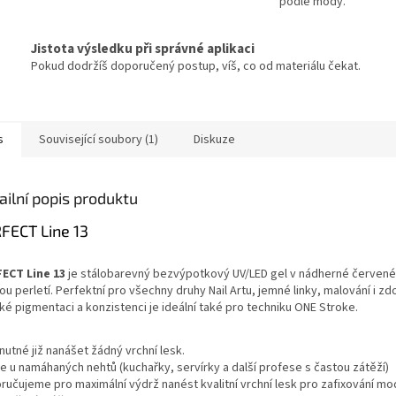
podle módy.
Jistota výsledku při správné aplikaci
Pokud dodržíš doporučený postup, víš, co od materiálu čekat.
s
Související soubory (1)
Diskuze
ailní popis produktu
FECT Line 13
ECT Line 13
je stálobarevný bezvýpotkový UV/LED gel v nádherné červené
u perletí. Perfektní pro všechny druhy Nail Artu, jemné linky, malování i zd
ké pigmentaci a konzistenci je ideální také pro techniku ONE Stroke.
nutné již nanášet žádný vrchní lesk.
e u namáhaných nehtů (kuchařky, servírky a další profese s častou zátěží)
ručujeme pro maximální výdrž nanést kvalitní vrchní lesk pro zafixování mo