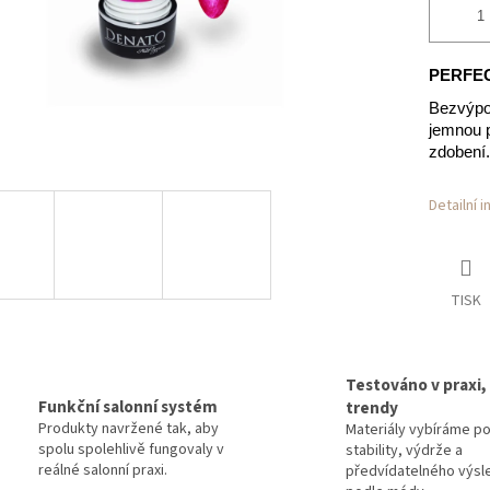
PERFEC
Bezvýpo
jemnou pe
zdobení.
Detailní 
TISK
Testováno v praxi,
Funkční salonní systém
trendy
Produkty navržené tak, aby
Materiály vybíráme p
spolu spolehlivě fungovaly v
stability, výdrže a
reálné salonní praxi.
předvídatelného výsl