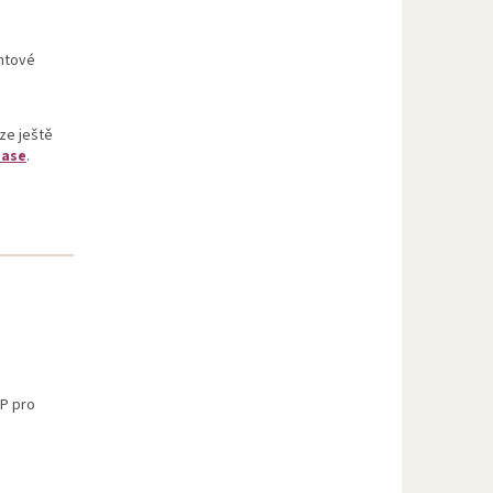
ehtové
lze ještě
base
.
NP pro