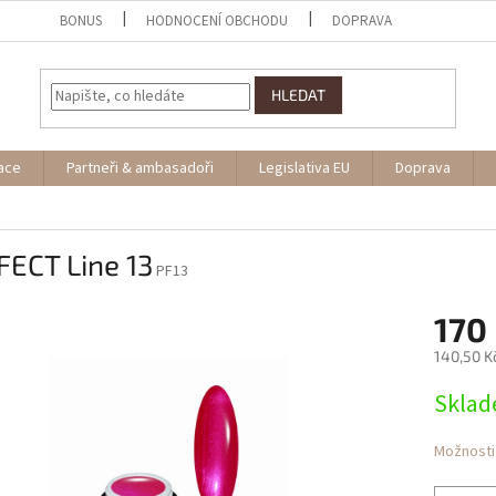
BONUS
HODNOCENÍ OBCHODU
DOPRAVA
HLEDAT
ace
Partneři & ambasadoři
Legislativa EU
Doprava
FECT Line 13
PF13
170
140,50 K
Měrná
Skla
cena:
Možnosti