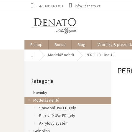
Přejít
+420 606 063 453
info@denato.cz
na
obsah
E-shop
Bonus
Blog
Vzorníky & prezent
Domů
Modeláž nehtů
PERFECT Line 13
P
PER
o
Přeskočit
s
Kategorie
kategorie
t
r
Novinky
a
Modeláž nehtů
n
Stavební UV/LED gely
n
í
Barevné UV/LED gely
p
Akrylový systém
a
Gelpolish