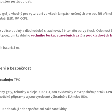
oužení její životnosti.
o gel je vhodný pro vytvrzení ve všech lampách určených pro použití při n
áži (LED, UV, CCFL).
e velice odolný a dlouhodobě si zachovává intenzitu barvy i lesk. Odolnost 
t použitím kvalitního
vrchního lesku
,
stavebních gelů
a
podkladových 
 balení: 5 ml
žení a bezpečnost
bsahuje:
TPO
hny gely, tekutiny a oleje DENATO jsou evidovány v evropském portálu CP
etické přípravky a jsou vyrobené výhradně v EU nebo USA.
Neobsahují nebezpečné ani zakázané látky.