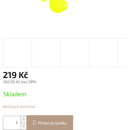
219 Kč
180,99 Kč bez DPH
Měrná
Skladem
cena:
Možnosti doručení
Přidat do košíku