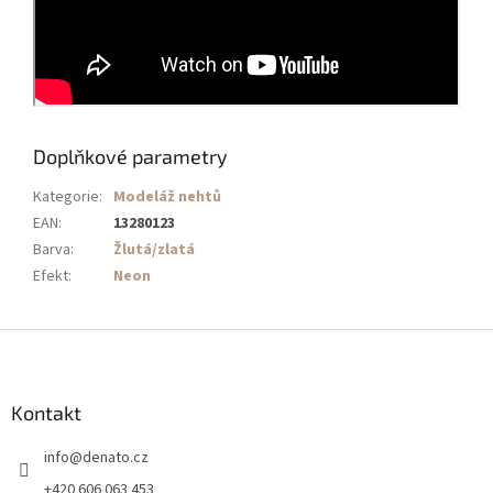
Doplňkové parametry
Kategorie
:
Modeláž nehtů
EAN
:
13280123
Barva
:
Žlutá/zlatá
Efekt
:
Neon
Z
á
p
a
Kontakt
t
info
@
denato.cz
í
+420 606 063 453