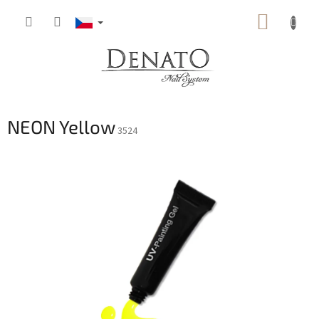
Přejít
NÁKUP
na
obsah
KOŠÍK
NEON Yellow
3524