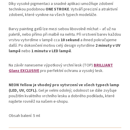
Díky vysoké pigmentaci a snadné aplikaci umožňuje zdobení
technikou podobnou
ONE STROKE
. Vytváří precizní a atraktivní
zdobení, které vynikne na všech typech modeláže.
Barvy painting gelů lze mezi sebou libovolně míchat – ať už na
paletě, nebo přímo při malbě na nehtu. Při vrstvení barev každou
vrstvu vytvrdíme v lampě cca
10 sekund
a ihned pokračujeme
další. Po dokončení motivu celý design vytvrdíme
2 minuty v UV
lampě
nebo
1 minutu v LED lampě
.
Na závěr naneseme výpotkový vrchní lesk (TOP)
BRILLIANT
Glanz EXCLUSIVE
pro perfektní ochranu a vysoký lesk.
NEON Yellow je vhodný pro vytvrzení ve všech typech lamp
(LED, UV, CCFL).
Gel je velmi odolný; odolnost se dále zvyšuje
použitím kvalitního vrchního lesku a dobrého podkladu, které
najdete rovněž na našem e-shopu.
Obsah balení: 5 ml