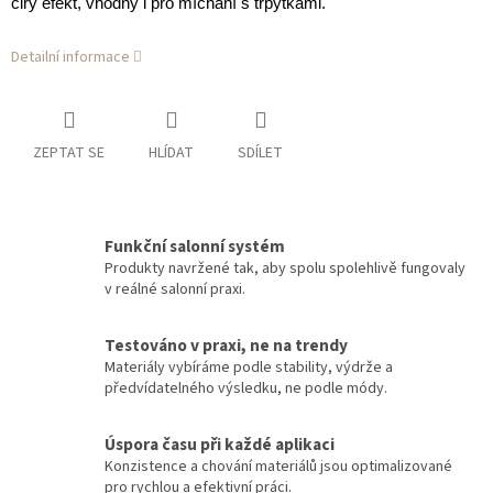
čirý efekt, vhodný i pro míchání s třpytkami.
Detailní informace
ZEPTAT SE
HLÍDAT
SDÍLET
Funkční salonní systém
Produkty navržené tak, aby spolu spolehlivě fungovaly
v reálné salonní praxi.
Testováno v praxi, ne na trendy
Materiály vybíráme podle stability, výdrže a
předvídatelného výsledku, ne podle módy.
Úspora času při každé aplikaci
Konzistence a chování materiálů jsou optimalizované
pro rychlou a efektivní práci.