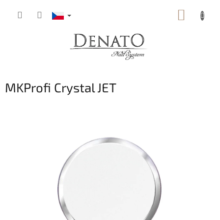
Přejít
NÁKUP
na
obsah
KOŠÍK
MKProfi Crystal JET