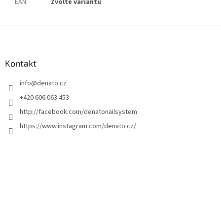
EAN
:
Zvolte variantu
Z
á
p
a
Kontakt
t
info
@
denato.cz
í
+420 606 063 453
http://facebook.com/denatonailsystem
https://www.instagram.com/denato.cz/