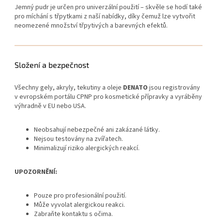
Jemný pudr je určen pro univerzální použití – skvěle se hodí také
pro míchání s třpytkami z naší nabídky, díky čemuž lze vytvořit
neomezené množství třpytivých a barevných efektů.
Složení a bezpečnost
Všechny gely, akryly, tekutiny a oleje
DENATO
jsou registrovány
v evropském portálu CPNP pro kosmetické přípravky a vyráběny
výhradně v EU nebo USA.
Neobsahují nebezpečné ani zakázané látky.
Nejsou testovány na zvířatech.
Minimalizují riziko alergických reakcí.
UPOZORNĚNÍ:
Pouze pro profesionální použití.
Může vyvolat alergickou reakci.
Zabraňte kontaktu s očima.