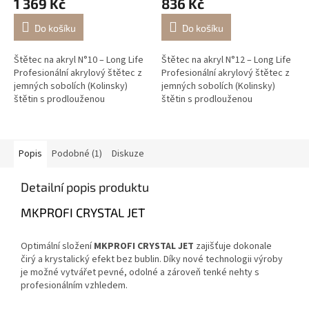
1 369 Kč
836 Kč
Do košíku
Do košíku
Štětec na akryl N°10 – Long Life
Štětec na akryl N°12 – Long Life
Profesionální akrylový štětec z
Profesionální akrylový štětec z
jemných sobolích (Kolinsky)
jemných sobolích (Kolinsky)
štětin s prodlouženou
štětin s prodlouženou
životností a kovovou rukojetí.
životností a kovovou rukojetí.
Velikost N°10.
Velikost N°12.
Popis
Podobné (1)
Diskuze
Detailní popis produktu
MKPROFI CRYSTAL JET
Optimální složení
MKPROFI CRYSTAL JET
zajišťuje dokonale
čirý a krystalický efekt bez bublin. Díky nové technologii výroby
je možné vytvářet pevné, odolné a zároveň tenké nehty s
profesionálním vzhledem.