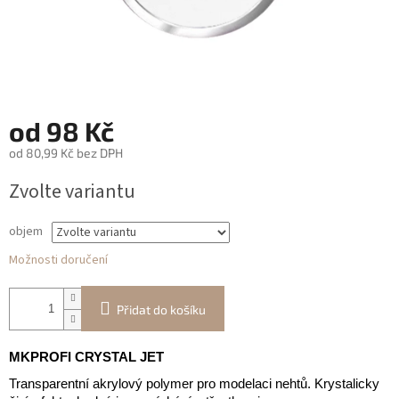
od
98 Kč
od
80,99 Kč
bez DPH
Měrná
Zvolte variantu
cena:
objem
Možnosti doručení
Přidat do košíku
MKPROFI CRYSTAL JET
Transparentní akrylový polymer pro modelaci nehtů. Krystalicky