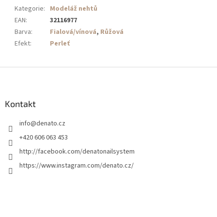
Kategorie
:
Modeláž nehtů
EAN
:
32116977
Barva
:
Fialová/vínová
,
Růžová
Efekt
:
Perleť
Z
á
p
a
Kontakt
t
info
@
denato.cz
í
+420 606 063 453
http://facebook.com/denatonailsystem
https://www.instagram.com/denato.cz/