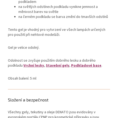
podkladem
na světlých odstínech podkladu vynikne jemnost a
měnivost barev na světle
na černém podkladu se barva změní do tmavších odstínů
Tento gel je vhodný pro vytvrzení ve všech lampách určených
pro použití při nehtové modeláži.
Gel je velice odolný.
Odolnost se zvyšuje použitím dobrého lesku a dobrého
podkladu
Vrchní lesky
,
Stavební gely
,
Podkladové base
.
Obsah balení: 5 ml
Složení a bezpečnost
Všechny gely, tekutiny a oleje DENATO jsou evidovány v
evropském portálu CPNP pro kosmetické přípravky a jsou