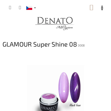
Přejít
NÁKUP
na
obsah
KOŠÍK
GLAMOUR Super Shine 08
3008