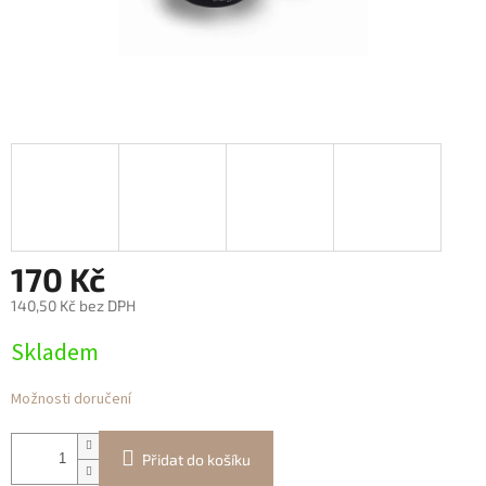
170 Kč
140,50 Kč bez DPH
Měrná
Skladem
cena:
Možnosti doručení
Přidat do košíku