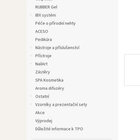
n
RUBBER Gel
e
IBX systém
l
Péče o přírodní nehty
ACESO
Pedikúra
Nástroje a příslušenství
Přístroje
NailArt
Zástěry
SPA Kosmetika
Aroma difuzéry
Ostatní
Vzorníky a prezentační sety
Akce
Výprodej
Důležité informace k TPO