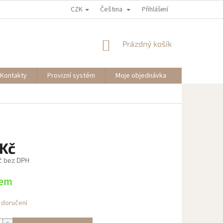
CZK
Čeština
Přihlášení
NÁKUPNÍ
Prázdný košík
KOŠÍK
Kontakty
Provizní systém
Moje objednávka
 Kč
č bez DPH
dem
 doručení