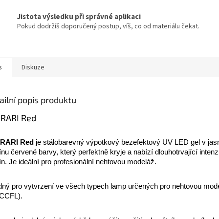
Jistota výsledku při správné aplikaci
Pokud dodržíš doporučený postup, víš, co od materiálu čekat.
s
Diskuze
ailní popis produktu
RARI Red
RARI Red
je stálobarevný výpotkový bezefektový UV LED gel v ja
ínu červené barvy, který perfektně kryje a nabízí dlouhotrvající intenz
ín. Je ideální pro profesionální nehtovou modeláž.
ný pro vytvrzení ve všech typech lamp určených pro nehtovou mod
 CCFL).