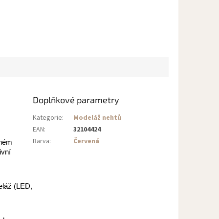
Doplňkové parametry
Kategorie
:
Modeláž nehtů
EAN
:
32104424
Barva
:
Červená
sném
ivní
eláž (LED,