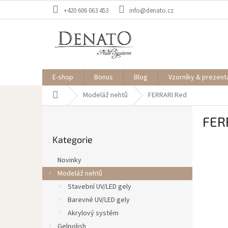
Přejít
+420 606 063 453
info@denato.cz
na
obsah
E-shop
Bonus
Blog
Vzorníky & prezent
Domů
Modeláž nehtů
FERRARI Red
P
FER
o
Přeskočit
s
Kategorie
kategorie
t
r
Novinky
a
Modeláž nehtů
n
Stavební UV/LED gely
n
í
Barevné UV/LED gely
p
Akrylový systém
a
Gelpolish