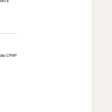
esku a
rtálu CPNP