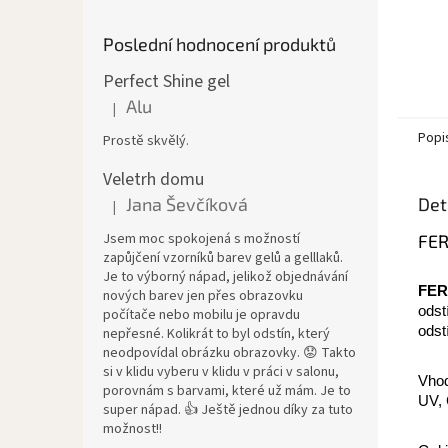
Poslední hodnocení produktů
Perfect Shine gel
Alu
|
Hodnocení produktu je 5 z 5 hvězdiček.
Popi
Prostě skvělý.
Veletrh domu
Det
Jana Ševčíková
|
Hodnocení produktu je 5 z 5 hvězdiček.
Jsem moc spokojená s možností
FER
zapůjčení vzorníků barev gelů a gelllaků.
Je to výborný nápad, jelikož objednávání
FER
nových barev jen přes obrazovku
odst
počítače nebo mobilu je opravdu
odst
nepřesné. Kolikrát to byl odstín, který
neodpovídal obrázku obrazovky. 😟 Takto
si v klidu vyberu v klidu v práci v salonu,
Vhod
porovnám s barvami, které už mám. Je to
UV,
super nápad. 👍 Ještě jednou díky za tuto
možnost!!