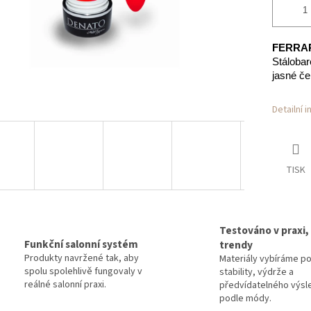
FERRAR
Stáloba
jasné če
Detailní 
TISK
Testováno v praxi,
Funkční salonní systém
trendy
Produkty navržené tak, aby
Materiály vybíráme p
spolu spolehlivě fungovaly v
stability, výdrže a
reálné salonní praxi.
předvídatelného výsl
podle módy.