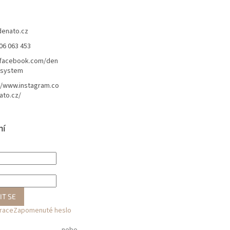
denato.cz
06 063 453
/facebook.com/den
lsystem
//www.instagram.co
ato.cz/
ní
IT SE
trace
Zapomenuté heslo
nebo