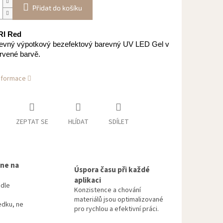
Přidat do košíku
I Red
revný výpotkový bezefektový barevný UV LED Gel v
rvené barvě.
informace
ZEPTAT SE
HLÍDAT
SDÍLET
 ne na
Úspora času při každé
aplikaci
odle
Konzistence a chování
materiálů jsou optimalizované
edku, ne
pro rychlou a efektivní práci.