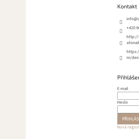
t
Kontakt
í
info
@
+420 6
http:/
atonai
https:
m/den
Přihláše
E-mail
Heslo
PŘIHLÁS
Nová regis