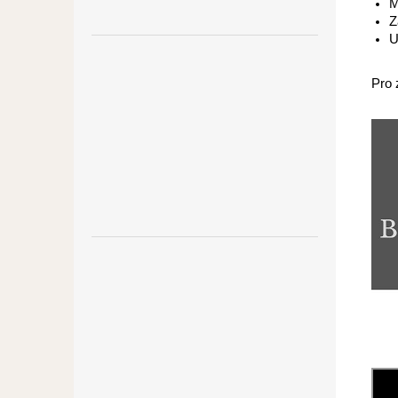
M
Z
U
Pro 