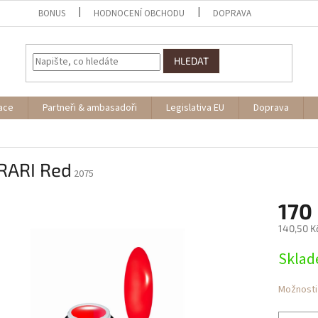
BONUS
HODNOCENÍ OBCHODU
DOPRAVA
HLEDAT
ace
Partneři & ambasadoři
Legislativa EU
Doprava
RARI Red
2075
170
140,50 K
Měrná
Skla
cena:
Možnosti