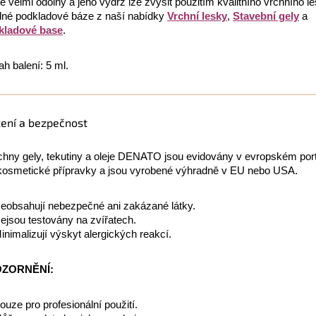
je velmi odolný a jeho výdrž lze zvýšit použitím kvalitního vrchního l
né podkladové báze z naší nabídky
Vrchní lesky
,
Stavební gely
a
kladové base
.
h balení: 5 ml.
žení a bezpečnost
hny gely, tekutiny a oleje DENATO jsou evidovány v evropském po
kosmetické přípravky a jsou vyrobené výhradně v EU nebo USA.
eobsahují nebezpečné ani zakázané látky.
ejsou testovány na zvířatech.
inimalizují výskyt alergických reakcí.
ZORNĚNÍ:
ouze pro profesionální použití.