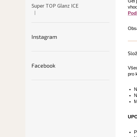
Gel 
Super TOP Glanz ICE
vhod
|
Pod
Hodnocení produktu je 4 z 5 hvězdiček.
Obsa
Instagram
Slo
Facebook
Všec
pro 
N
N
M
UPO
P