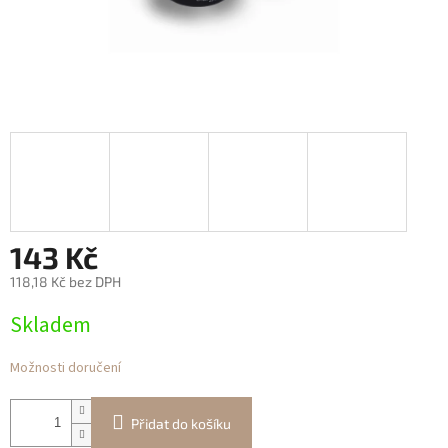
143 Kč
118,18 Kč bez DPH
Měrná
Skladem
cena:
Možnosti doručení
Přidat do košíku