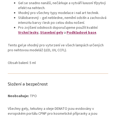
Gel se snadno nanáší, nečárkuje a vytváří luxusní třpytivý
efekt na nehtech.
Vhodný pro všechny typy modelace i nail art technik.
Stálobarevný – gel nebledne, nemění odstín a zachovává
intenzitu barvy i lesk po celou dobu nošení.
Pro zvýšení odolnosti doporučujeme použít kvalitní
Vrchní lesky
,
Stavební gely
a
Podkladové base
.
Tento gel je vhodný pro vytvrzení ve všech lampách určených
pro nehtovou modeláž (LED, UV, CCFL).
Obsah balení: 5 ml
Složení a bezpečnost
Neobsahuje:
TPO
Všechny gely, tekutiny a oleje DENATO jsou evidovány v
evropském portálu CPNP pro kosmetické přípravky a jsou