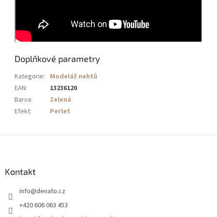
Doplňkové parametry
Kategorie
:
Modeláž nehtů
EAN
:
13236120
Barva
:
Zelená
Efekt
:
Perleť
Z
á
p
a
Kontakt
t
info
@
denato.cz
í
+420 606 063 453