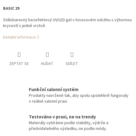
BASIC 29
Stálobarevný bezefektový UV/LED gel v lososovém odstínu s výbornou
kryvostí v jedné vrstvě.
Detailní informace
ZEPTAT SE
HLÍDAT
SDÍLET
Funkční salonní systém
Produkty navržené tak, aby spolu spolehlivě fungovaly
v reálné salonní praxi.
Testováno v praxi, ne na trendy
Materiály vybíráme podle stability, výdrže a
předvídatelného výsledku, ne podle módy.