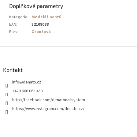
Doplňkové parametry
Kategorie
:
Modeláž nehtů
EAN
:
32108088
Barva
:
Oranžová
Z
á
p
a
Kontakt
t
info
@
denato.cz
í
+420 606 063 453
http://facebook.com/denatonailsystem
https://www.instagram.com/denato.cz/