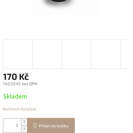
170 Kč
140,50 Kč bez DPH
Měrná
Skladem
cena:
Možnosti doručení
Přidat do košíku