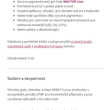
Vysoce pigmentovaný gel řady
MASTER Line
Perfektní krytí už v jedné slabé vrstvě
Snadná aplikace, vhodný i pro detailní nail art a malování
Velmi malá spotřeba díky vysoké pigmentaci
Vhodný pro vytvrzení ve všech lampách určených pro
nehtovou modeláž (LED, UV, CCFL)
Velmi odolný a dlouhotrvající
Odolnost a perfektní efekt zvyšuje použití
vrchních lesků
,
stavebních gelů
a
podkladových base
Denato.
Obsah balení: 5 ml
Složení a bezpečnost
Všechny gely, tekutiny a oleje DENATO jsou evidovány v
evropském portálu CPNP pro kosmetické přípravky a jsou
vyrobené výhradně v EU nebo USA: