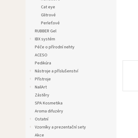
n
Cat eye
e
Glitrové
l
Perleťové
RUBBER Gel
IBX systém
Péče o přírodní nehty
ACESO
Pedikúra
Nástroje a příslušenství
Přístroje
NailArt
Zástěry
SPA Kosmetika
Aroma difuzéry
Ostatní
Vzorníky a prezentační sety
Akce