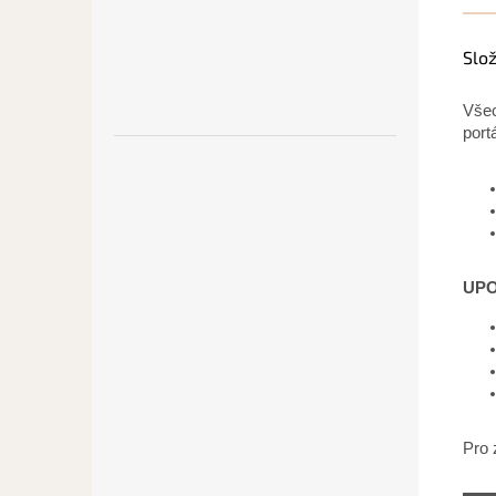
Slo
Všec
port
UPO
Pro 