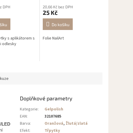
ez DPH
20,66 Kč bez DPH
25 Kč
šíku
Do košíku
tky s aplikátorem s
Folie NailArt
i odlesky
skuze
Doplňkové parametry
Kategorie
:
Gelpolish
EAN
:
32107685
Barva
:
Oranžová
,
Žlutá/zlatá
V/LED
ní
Efekt
:
Třpytky