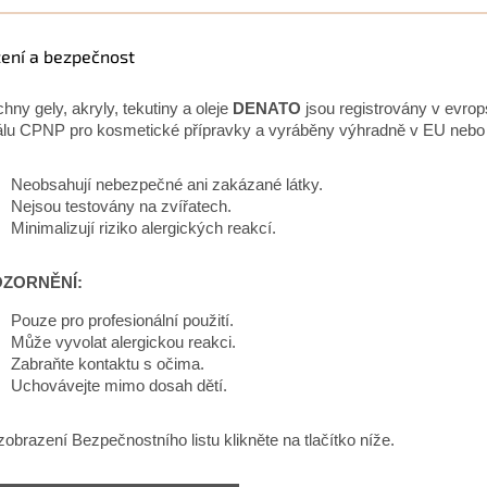
žení a bezpečnost
hny gely, akryly, tekutiny a oleje
DENATO
jsou registrovány v evro
álu CPNP pro kosmetické přípravky a vyráběny výhradně v EU neb
Neobsahují nebezpečné ani zakázané látky.
Nejsou testovány na zvířatech.
Minimalizují riziko alergických reakcí.
ZORNĚNÍ:
Pouze pro profesionální použití.
Může vyvolat alergickou reakci.
Zabraňte kontaktu s očima.
Uchovávejte mimo dosah dětí.
zobrazení Bezpečnostního listu klikněte na tlačítko níže.