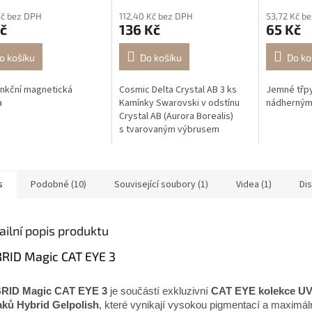
Kč bez DPH
112,40 Kč bez DPH
53,72 Kč b
č
136 Kč
65 Kč
o košíku
Do košíku
Do ko
unkční magnetická
Cosmic Delta Crystal AB 3 ks
Jemné třpy
a
Kamínky Swarovski v odstínu
nádherným
Crystal AB (Aurora Borealis)
s tvarovaným výbrusem
Cosmic Delta – trojúhelníkový
tvar s duhovými odlesky...
s
Podobné (10)
Související soubory (1)
Videa (1)
Di
ailní popis produktu
RID Magic CAT EYE 3
RID Magic CAT EYE 3
je součástí exkluzivní
CAT EYE kolekce U
aků Hybrid Gelpolish
, které vynikají vysokou pigmentací a maximál