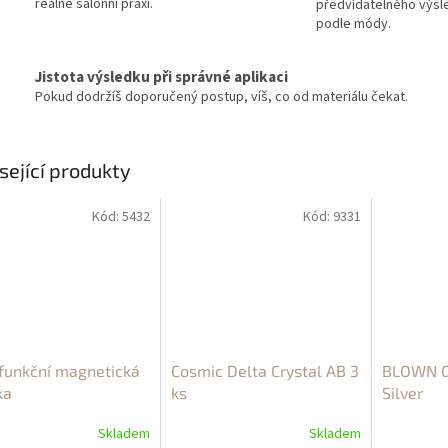
reálné salonní praxi.
předvídatelného výsl
podle módy.
Jistota výsledku při správné aplikaci
Pokud dodržíš doporučený postup, víš, co od materiálu čekat.
sející produkty
Kód:
5432
Kód:
9331
funkční magnetická
Cosmic Delta Crystal AB 3
BLOWN Gl
ka
ks
Silver
Skladem
Skladem