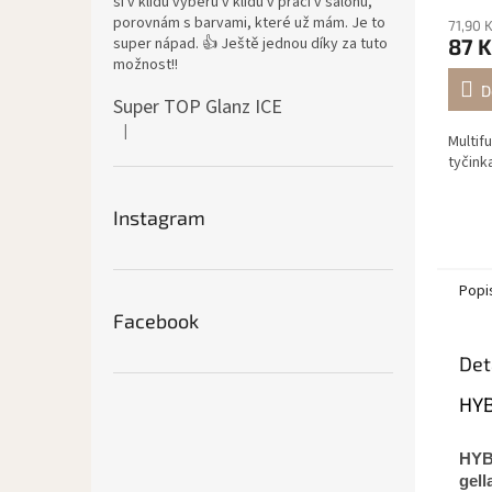
si v klidu vyberu v klidu v práci v salonu,
porovnám s barvami, které už mám. Je to
71,90 
super nápad. 👍 Ještě jednou díky za tuto
87 K
možnost!!
D
Super TOP Glanz ICE
|
Hodnocení produktu je 4 z 5 hvězdiček.
Multif
tyčink
Instagram
Popi
Facebook
Det
HYB
HYB
gell