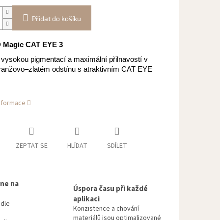
Přidat do košíku
 Magic CAT EYE 3
 vysokou pigmentací a maximální přilnavostí v
ranžovo–zlatém odstínu s atraktivním CAT EYE
.
informace
ZEPTAT SE
HLÍDAT
SDÍLET
 ne na
Úspora času při každé
aplikaci
odle
Konzistence a chování
materiálů jsou optimalizované