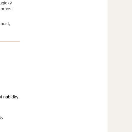
magický
zornost.
tnost,
í nabídky.
dy