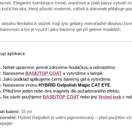
navostí. Elegantní kombinace černé, oranžové a zlaté barvy vytváří 
t kočičího oka, který působí moderně, zářivě a dokonale přitahuje po
 obsahu flexibilních složek mají tyto gellaky mimořádně dlouhou živo
obarevnost a lze je využít i jako barevný gel při gelové modeláži.
tup aplikace
Nehet upravíme, jemně zdrsníme houbičkou a odmastíme.
Naneseme
BASE/TOP COAT
a vytvrdíme v lampě.
Jako podklad aplikujeme černý barevný gel a vytvrdíme.
Naneseme vrstvu
HYBRID Gelpolish Magic CAT EYE
.
Přiložíme jeden nebo dva magnety dle požadovaného efektu.
Na závěr použijeme
BASE/TOP COAT
nebo jiný
Vrchní lesk
z naš
h balení:
15 ml
zornění:
Hybrid Gelpolish je velmi pigmentovaný – před použitím vž
řepejte!