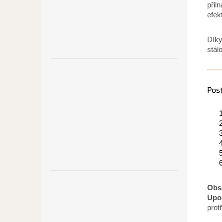
přil
efek
Díky
stál
Pos
Obsa
Upo
prot