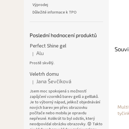
Výprodej
Důležité informace k TPO
Poslední hodnocení produktů
Perfect Shine gel
Souvi
Alu
|
Hodnocení produktu je 5 z 5 hvězdiček.
Prostě skvělý.
Veletrh domu
Jana Ševčíková
|
Hodnocení produktu je 5 z 5 hvězdiček.
Jsem moc spokojená s možností
zapůjčení vzorníků barev gelů a gelllaků.
Je to výborný nápad, jelikož objednávání
Multi
nových barev jen přes obrazovku
počítače nebo mobilu je opravdu
tyčin
nepřesné. Kolikrát to byl odstín, který
neodpovídal obrázku obrazovky. 😟 Takto