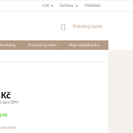
CZK
Čeština
Přihlášení
NÁKUPNÍ
Prázdný košík
KOŠÍK
Kontakty
Provizní systém
Moje objednávka
 Kč
č bez DPH
dem
 doručení