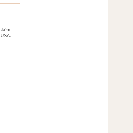
pském
o USA.