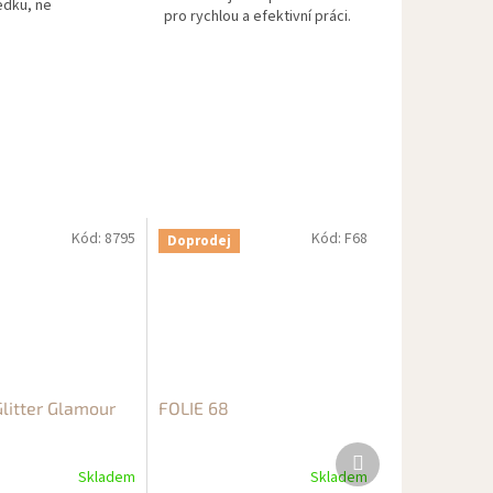
edku, ne
pro rychlou a efektivní práci.
Kód:
8795
Kód:
F68
Doprodej
itter Glamour
FOLIE 68
Další
produkt
Skladem
Skladem