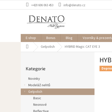
Přejít
+420 606 063 453
info@denato.cz
na
obsah
E-shop
Bonus
Blog
Vzorníky & prezent
Domů
Gelpolish
HYBRID Magic CAT EYE 3
P
HYB
o
Přeskočit
s
Kategorie
kategorie
Dopro
t
r
Novinky
a
Modeláž nehtů
n
Gelpolish
n
í
Basic
p
Neonové
a
Reflective