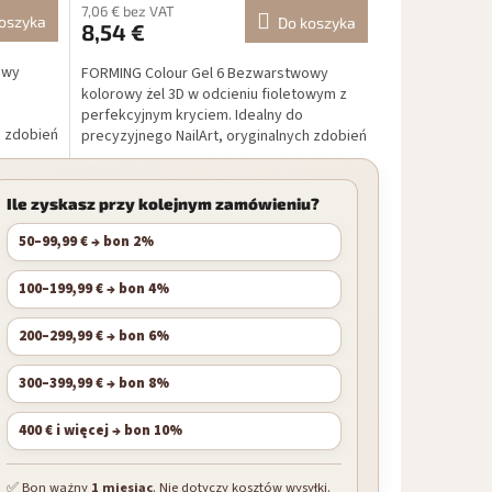
7,06 € bez VAT
oszyka
Do koszyka
8,54 €
owy
FORMING Colour Gel 6 Bezwarstwowy
kolorowy żel 3D w odcieniu fioletowym z
perfekcyjnym kryciem. Idealny do
h zdobień
precyzyjnego NailArt, oryginalnych zdobień
i profesjonalnej...
Ile zyskasz przy kolejnym zamówieniu?
50–99,99 € → bon 2%
100–199,99 € → bon 4%
200–299,99 € → bon 6%
300–399,99 € → bon 8%
400 € i więcej → bon 10%
✅ Bon ważny
1 miesiąc
. Nie dotyczy kosztów wysyłki.