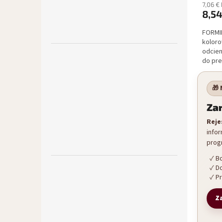
7,06 €
8,54
FORMI
koloro
odcien
do pre
zdobień
🎁
Zar
Reje
info
progr
Bo
D
Pr
Za