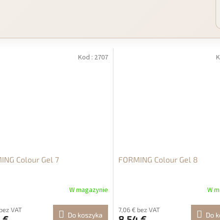
Kod :
2707
K
NG Colour Gel 7
FORMING Colour Gel 8
W magazynie
W m
 bez VAT
7,06 € bez VAT
Do koszyka
Do k
 €
8,54 €