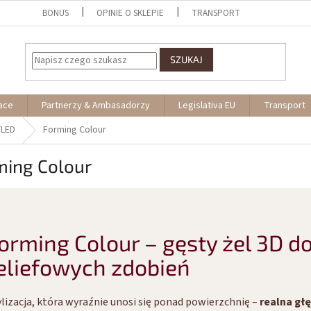
BONUS
OPINIE O SKLEPIE
TRANSPORT
SZUKAJ
ace
Partnerzy & Ambasadorzy
Legislativa EU
Transport
/LED
Forming Colour
ming Colour
orming Colour – gęsty żel 3D d
eliefowych zdobień
ylizacja, która wyraźnie unosi się ponad powierzchnię –
realna gł