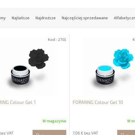
amy
Najtańsze
Najdroższe
Najczęściej sprzedawane
Alfabetycz
Kod :
2701
K
NG Colour Gel 1
FORMING Colour Gel 10
W magazynie
W m
 bez VAT
7,06 € bez VAT