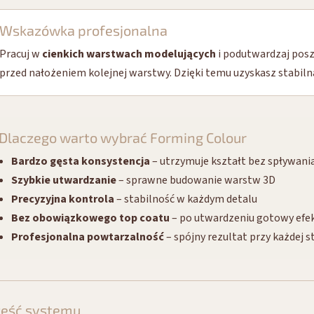
Wskazówka profesjonalna
Pracuj w
cienkich warstwach modelujących
i podutwardzaj pos
przed nałożeniem kolejnej warstwy. Dzięki temu uzyskasz stabilną
Dlaczego warto wybrać Forming Colour
Bardzo gęsta konsystencja
– utrzymuje kształt bez spływani
Szybkie utwardzanie
– sprawne budowanie warstw 3D
Precyzyjna kontrola
– stabilność w każdym detalu
Bez obowiązkowego top coatu
– po utwardzeniu gotowy efe
Profesjonalna powtarzalność
– spójny rezultat przy każdej st
zęść systemu