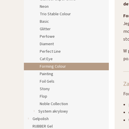
de
Neon
Trio Stable Colour
Fo
Basic
Je
Glitter
mo
Perłowe
st
Diament
W 
Perfect Line
po
Cat Eye
Forming Colour
Painting
Foil Gels
Z
Stony
Fo
Flop
Noble Collection
System akrylowy
Gelpolish
RUBBER Gel