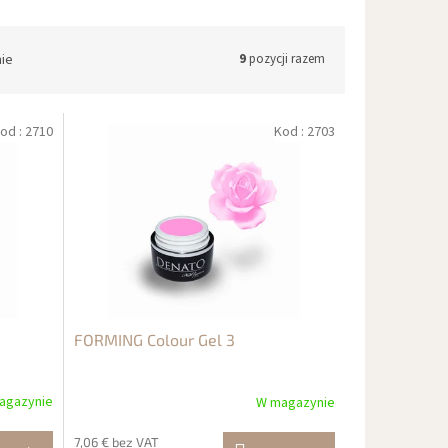
nie
9
pozycji razem
od :
2710
Kod :
2703
FORMING Colour Gel 3
agazynie
W magazynie
7,06 € bez VAT