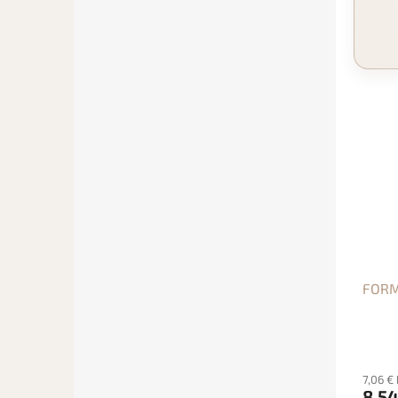
FORMI
7,06 €
8,54