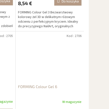
oszyka
Do koszyka
8,54 €
wowy
FORMING Colour Gel 3 Bezwarstwowy
sowym z
kolorowy żel 3D w delikatnym różowym
odcieniu z perfekcyjnym kryciem. Idealny
h zdobień
do precyzyjnego NailArt, oryginalnych
zdobień i profesjonalnej...
od :
2705
Kod :
2706
FORMING Colour Gel 6
agazynie
W magazynie