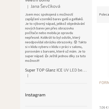
Veletrh domu
Jana Ševčíková
|
Ocena produktu to 5 na 5 gwiazdek.
S
o
Jsem moc spokojená s možností
Polec
r
zapůjčení vzorníků barev gelů a gelllaků.
Je to výborný nápad, jelikož objednávání
t
nových barev jen přes obrazovku
L
o
počítače nebo mobilu je opravdu
i
w
nepřesné. Kolikrát to byl odstín, který
s
a
neodpovídal obrázku obrazovky. 😟 Takto
t
n
si v klidu vyberu v klidu v práci v salonu,
a
i
porovnám s barvami, které už mám. Je to
super nápad. 👍 Ještě jednou díky za tuto
p
e
možnost!!
r
p
o
r
Super TOP Glanz ICE
UV LED bezvýpotkový vrchní lesk
d
o
|
Ocena produktu to 4 na 5 gwiazdek.
u
d
FORMI
k
u
t
k
ó
t
Instagram
w
ó
w
7,06 €