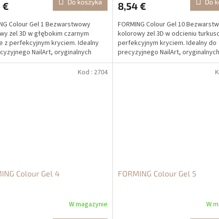
Do koszyka
Do k
 €
8,54 €
NG Colour Gel 1 Bezwarstwowy
FORMING Colour Gel 10 Bezwarst
wy żel 3D w głębokim czarnym
kolorowy żel 3D w odcieniu turku
e z perfekcyjnym kryciem. Idealny
perfekcyjnym kryciem. Idealny do
cyzyjnego NailArt, oryginalnych
precyzyjnego NailArt, oryginalnyc
ń oraz profesjonalnej...
i profesjonalnej...
Kod :
2704
K
ING Colour Gel 4
FORMING Colour Gel 5
W magazynie
W m