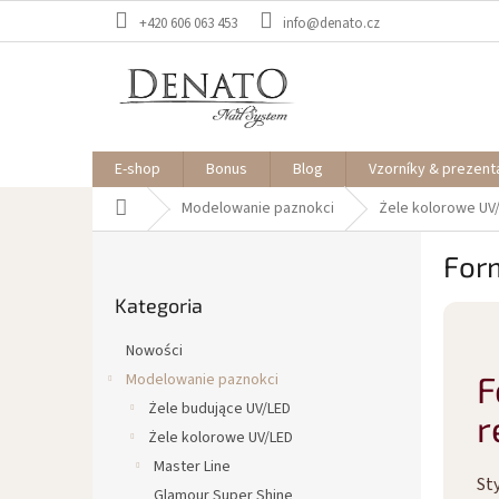
Przejść
+420 606 063 453
info@denato.cz
do
treści
E-shop
Bonus
Blog
Vzorníky & prezent
Home
Modelowanie paznokci
Żele kolorowe UV
P
For
a
Pominąć
s
Kategoria
kategorie
e
k
Nowości
b
F
Modelowanie paznokci
o
Żele budujące UV/LED
c
r
z
Żele kolorowe UV/LED
n
Master Line
St
y
Glamour Super Shine