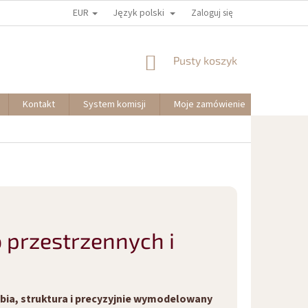
EUR
Język polski
Zaloguj się
KOSZYK
Pusty koszyk
Kontakt
System komisji
Moje zamówienie
o przestrzennych i
ębia, struktura i precyzyjnie wymodelowany