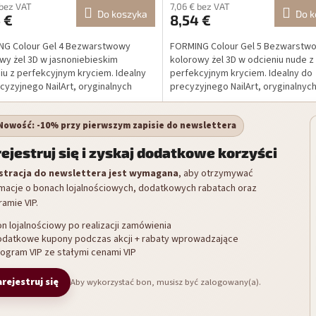
 bez VAT
7,06 € bez VAT
Do koszyka
Do k
 €
8,54 €
NG Colour Gel 4 Bezwarstwowy
FORMING Colour Gel 5 Bezwarstw
wy żel 3D w jasnoniebieskim
kolorowy żel 3D w odcieniu nude z
iu z perfekcyjnym kryciem. Idealny
perfekcyjnym kryciem. Idealny do
cyzyjnego NailArt, oryginalnych
precyzyjnego NailArt, oryginalnyc
 i profesjonalnej...
i profesjonalnej stylizacji...
 Nowość: -10% przy pierwszym zapisie do newslettera
ejestruj się i zyskaj dodatkowe korzyści
stracja do newslettera jest wymagana
, aby otrzymywać
rmacje o bonach lojalnościowych, dodatkowych rabatach oraz
amie VIP.
n lojalnościowy po realizacji zamówienia
odatkowe kupony podczas akcji + rabaty wprowadzające
ogram VIP ze stałymi cenami VIP
rejestruj się
Aby wykorzystać bon, musisz być zalogowany(a).