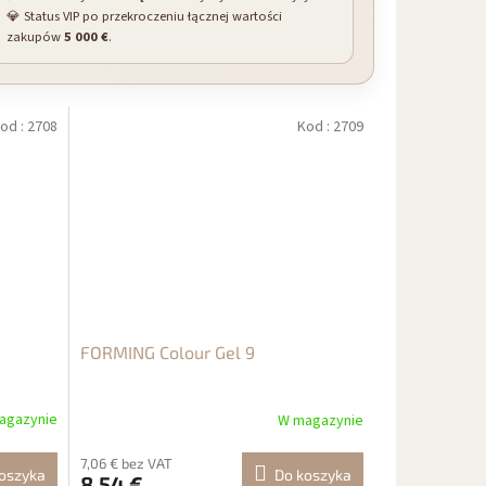
💎 Status VIP po przekroczeniu łącznej wartości
zakupów
5 000 €
.
od :
2708
Kod :
2709
FORMING Colour Gel 9
agazynie
W magazynie
7,06 € bez VAT
oszyka
Do koszyka
8,54 €