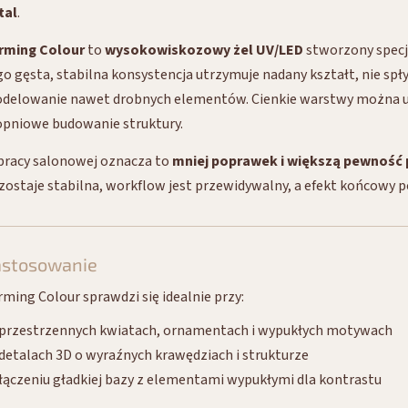
tal
.
rming Colour
to
wysokowiskozowy żel UV/LED
stworzony specj
go gęsta, stabilna konsystencja utrzymuje nadany kształt, nie sp
delowanie nawet drobnych elementów. Cienkie warstwy można utw
opniowe budowanie struktury.
pracy salonowej oznacza to
mniej poprawek i większą pewność
zostaje stabilna, workflow jest przewidywalny, a efekt końcowy p
astosowanie
rming Colour sprawdzi się idealnie przy:
przestrzennych kwiatach, ornamentach i wypukłych motywach
detalach 3D o wyraźnych krawędziach i strukturze
łączeniu gładkiej bazy z elementami wypukłymi dla kontrastu