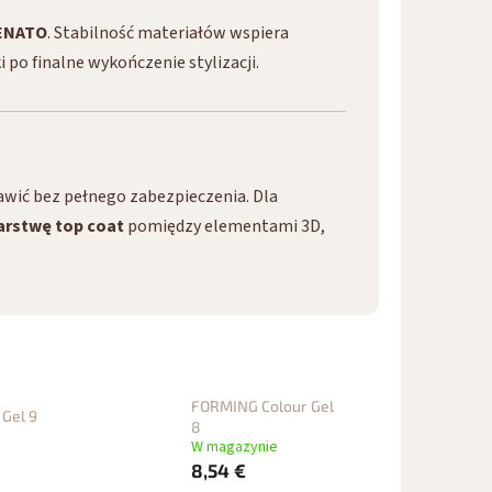
ENATO
. Stabilność materiałów wspiera
po finalne wykończenie stylizacji.
awić bez pełnego zabezpieczenia. Dla
arstwę top coat
pomiędzy elementami 3D,
FORMING Colour Gel
Gel 9
8
W magazynie
8,54 €