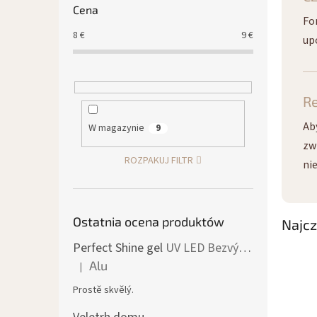
Cena
Fo
8
€
9
€
up
R
Ab
W magazynie
9
zw
ROZPAKUJ FILTR
nie
Ostatnia ocena produktów
Najcz
Perfect Shine gel
UV LED Bezvýpotkový lesk
Alu
|
Ocena produktu to 5 na 5 gwiazdek.
Prostě skvělý.