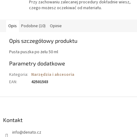
Przy zachowaniu zalecanej procedury dokładnie wiesz,
czego możesz oczekiwać od materiału.
Opis
Podobne (10)
Opinie
Opis szczegółowy produktu
Pusta puszka po żelu 50 ml
Parametry dodatkowe
Kategoria
:
Narzędzia i akcesoria
EAN
:
42501503
S
t
o
p
Kontakt
k
info
@
denato.cz
a