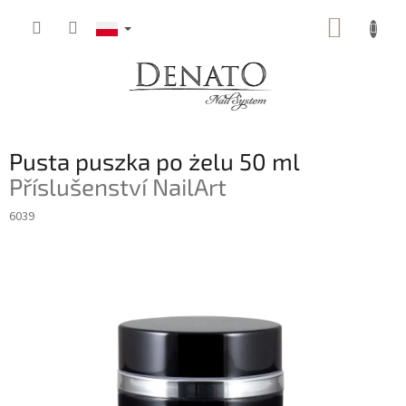
Przejść
KOSZY
do
treści
Pusta puszka po żelu 50 ml
Příslušenství NailArt
6039