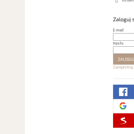
m/den
Zaloguj 
E-mail
Hasło
ZALOGUJ
Zarejestruj 