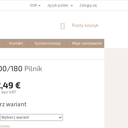
EUR
Język polski
Zaloguj się
KOSZYK
Pusty koszyk
Kontakt
System komisji
Moje zamówienie
100/180
Pilník
,49 €
€
bez VAT
rz wariant
owa:
stawy