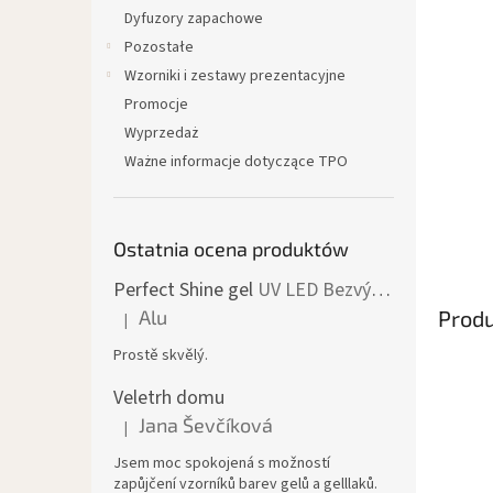
Dyfuzory zapachowe
Pozostałe
Wzorniki i zestawy prezentacyjne
Promocje
Wyprzedaż
Ważne informacje dotyczące TPO
Ostatnia ocena produktów
Perfect Shine gel
UV LED Bezvýpotkový lesk
Prod
Alu
|
Ocena produktu to 5 na 5 gwiazdek.
Prostě skvělý.
Veletrh domu
Jana Ševčíková
|
Ocena produktu to 5 na 5 gwiazdek.
Jsem moc spokojená s možností
zapůjčení vzorníků barev gelů a gelllaků.