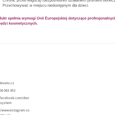
Chronić przed wilgocią i bezpośrednim działaniem promieni słonec
Przechowywać w miejscu niedostępnym dla dzieci.
ukt spełnia wymogi Unii Europejskiej dotyczące profesjonalnyc
zędzi kosmetycznych.
denato.cz
06 063 453
/facebook.com/den
lsystem
//www.instagram.co