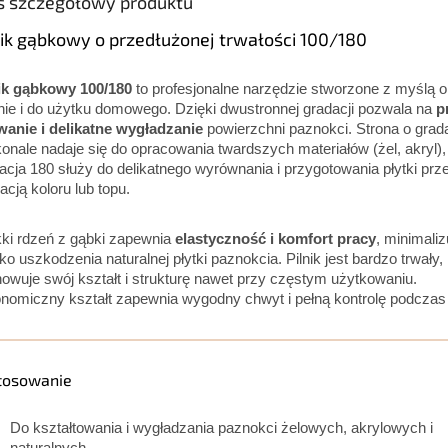
s szczegółowy produktu
nik gąbkowy o przedłużonej trwałości 100/180
ik gąbkowy 100/180
to profesjonalne narzędzie stworzone z myślą 
nie i do użytku domowego. Dzięki dwustronnej gradacji pozwala na
p
wanie i delikatne wygładzanie
powierzchni paznokci. Strona o grada
onale nadaje się do opracowania twardszych materiałów (żel, akryl),
acja 180 służy do delikatnego wyrównania i przygotowania płytki prz
kacją koloru lub topu.
ki rdzeń z gąbki zapewnia
elastyczność i komfort pracy
, minimaliz
ko uszkodzenia naturalnej płytki paznokcia. Pilnik jest bardzo trwały,
owuje swój kształt i strukturę nawet przy częstym użytkowaniu.
nomiczny kształt zapewnia wygodny chwyt i pełną kontrolę podczas
tosowanie
Do kształtowania i wygładzania paznokci żelowych, akrylowych i