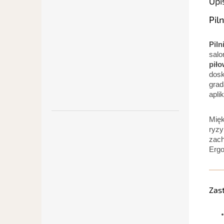
Opi
Pil
Piln
salo
piło
dosk
grad
apli
Mięk
ryzy
zach
Ergo
Zas