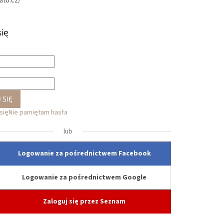
ato.cz/
się
 SIĘ
się
Nie pamiętam hasła
lub
Logowanie za pośrednictwem Facebook
Logowanie za pośrednictwem Google
Zaloguj się przez Seznam