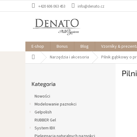
Przejść
+420 606 063 453
info@denato.cz
do
treści
E-shop
Bonus
Blog
Vzorníky & prezent
Home
Narzędzia i akcesoria
Pilnik gąbkowy o p
P
Piln
a
Pominąć
s
Kategoria
kategorie
e
k
Nowości
b
Modelowanie paznokci
o
Gelpolish
c
z
RUBBER Gel
n
System IBX
y
Pielęgnacja naturalnych paznokci