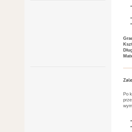
Gra
Kszt
Dłu
Mate
Zal
Po k
prze
wymi