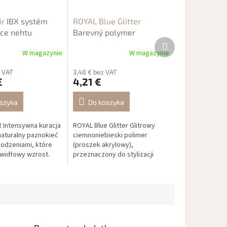
ir
IBX systém
ROYAL Blue Glitter
ce nehtu
Barevný polymer
Produkt
następny
W magazynie
W magazynie
z VAT
3,48 € bez VAT
€
4,21 €
szyka
Do koszyka
R Intensywna kuracja
ROYAL Blue Glitter Glitrowy
naturalny paznokieć
ciemnoniebieski polimer
odzeniami, które
(proszek akrylowy),
widłowy wzrost.
przeznaczony do stylizacji
 „dwustronna taśma
paznokci i różnych technik
 rozwarstwione...
NailArt. Może być mieszany z
innymi polimerami w...