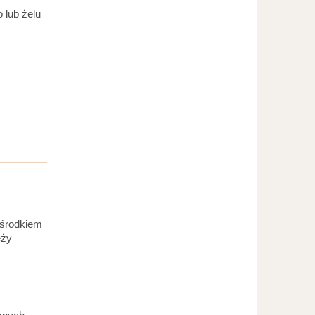
 lub żelu
 środkiem
eży