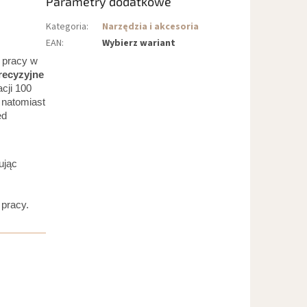
Parametry dodatkowe
Kategoria
:
Narzędzia i akcesoria
EAN
:
Wybierz wariant
o pracy w
recyzyjne
cji 100
 natomiast
ed
ując
 pracy.