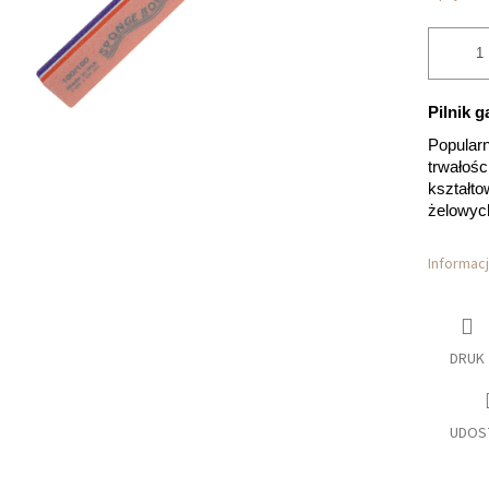
Pilnik 
Popularn
trwałośc
kształto
żelowych
Informac
DRUK
UDOS