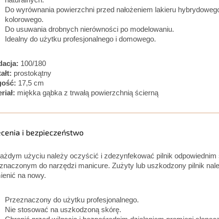
naturalnych.
Do wyrównania powierzchni przed nałożeniem lakieru hybrydowego
kolorowego.
Do usuwania drobnych nierówności po modelowaniu.
Idealny do użytku profesjonalnego i domowego.
dacja:
100/180
ałt:
prostokątny
gość:
17,5 cm
riał:
miękka gąbka z trwałą powierzchnią ścierną
ecenia i bezpieczeństwo
ażdym użyciu należy oczyścić i zdezynfekować pilnik odpowiednim
znaczonym do narzędzi manicure. Zużyty lub uszkodzony pilnik nal
enić na nowy.
Przeznaczony do użytku profesjonalnego.
Nie stosować na uszkodzoną skórę.