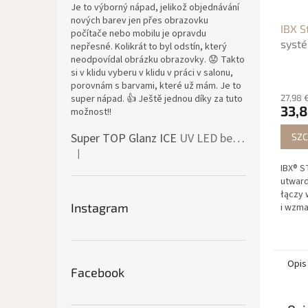
Je to výborný nápad, jelikož objednávání
nových barev jen přes obrazovku
IBX 
počítače nebo mobilu je opravdu
syst
nepřesné. Kolikrát to byl odstín, který
neodpovídal obrázku obrazovky. 😟 Takto
si v klidu vyberu v klidu v práci v salonu,
porovnám s barvami, které už mám. Je to
super nápad. 👍 Ještě jednou díky za tuto
27,98 
33,8
možnost!!
Super TOP Glanz ICE
UV LED bezvýpotkový vrchní lesk
SZC
|
Ocena produktu to 4 na 5 gwiazdek.
IBX® 
utward
łączy 
Instagram
i wzma
Wspier
sprawi
pozost
Opis
Facebook