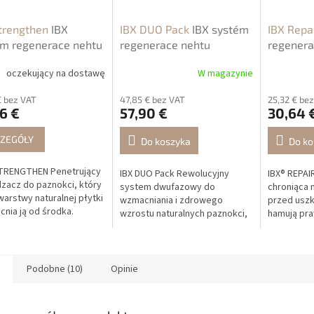
Strengthen
IBX
IBX DUO Pack
IBX systém
IBX Repa
ém regenerace nehtu
regenerace nehtu
regenera
oczekujący na dostawę
W magazynie
€ bez VAT
47,85 € bez VAT
25,32 € be
6 €
57,90 €
30,64 
ZEGÓŁY
Do koszyka
Do ko
STRENGTHEN Penetrujący
IBX DUO Pack Rewolucyjny
IBX® REPAI
zacz do paznokci, który
system dwufazowy do
chroniąca 
warstwy naturalnej płytki
wzmacniania i zdrowego
przed uszk
cnia ją od środka.
wzrostu naturalnych paznokci,
hamują pra
a prawidłowy wzrost i
który regeneruje uszkodzoną
Działa jak
a, że paznokcie
strukturę i chroni paznokieć
klejąca” na
ają...
przy każdej aplikacji...
Podobne (10)
Opinie