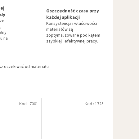
ej
Oszczędność czasu przy
ndy
każdej aplikacji
 ze
Konsystencja i właściwości
,
materiałów są
alny
zoptymalizowane pod kątem
u na
szybkiej i efektywnej pracy.
z oczekiwać od materiału.
Kod :
7001
Kod :
1725