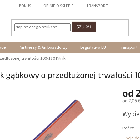
BONUS
OPINIE O SKLEPIE
TRANSPORT
SZUKAJ
ace
Partnerzy & Ambasadorzy
Legislativa EU
Transport
rzedłużonej trwałości 100/180
Pilník
ik gąbkowy o przedłużonej trwałości 
od
2
od
2,06 
Cena
Wybie
jednostk
Počet
Opcje do