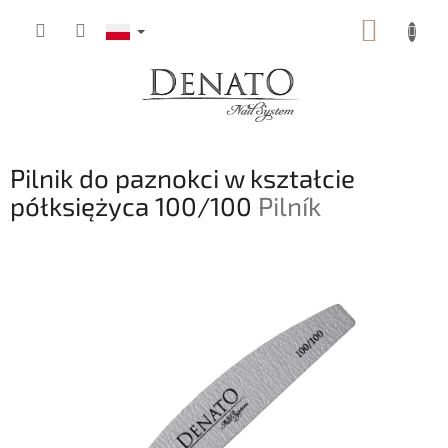
Przejść
KOSZY
do
treści
Pilnik do paznokci w kształcie
półksiężyca 100/100
Pilník