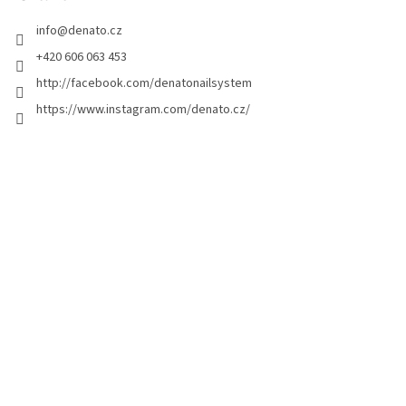
k
info
@
denato.cz
a
+420 606 063 453
http://facebook.com/denatonailsystem
https://www.instagram.com/denato.cz/