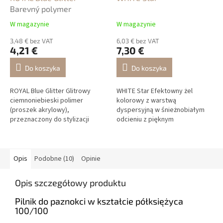
Barevný polymer
W magazynie
W magazynie
3,48 € bez VAT
6,03 € bez VAT
4,21 €
7,30 €
Do koszyka
Do koszyka
ROYAL Blue Glitter Glitrowy
WHITE Star Efektowny żel
ciemnoniebieski polimer
kolorowy z warstwą
(proszek akrylowy),
dyspersyjną w śnieżnobiałym
przeznaczony do stylizacji
odcieniu z pięknym
paznokci i różnych technik
diamentowym połyskiem –
NailArt. Może być mieszany z
idealny do zdobień oraz
innymi polimerami w...
modelowania paznokci z
trwałym i...
Opis
Podobne (10)
Opinie
Opis szczegółowy produktu
Pilnik do paznokci w kształcie półksiężyca
100/100