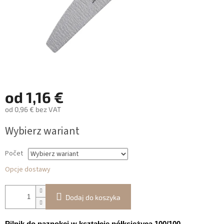
od
1,16 €
od
0,96 €
bez VAT
Cena
Wybierz wariant
jednostkowa:
Počet
Opcje dostawy
Dodaj do koszyka