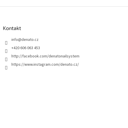
S
t
o
p
Kontakt
k
info
@
denato.cz
a
+420 606 063 453
http://facebook.com/denatonailsystem
https://www.instagram.com/denato.cz/