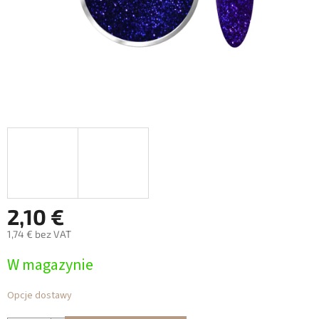
2,10 €
1,74 € bez VAT
Cena
W magazynie
jednostkowa:
Opcje dostawy