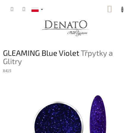
Przejść
KOSZY
do
treści
GLEAMING Blue Violet
Třpytky a
Glitry
8415