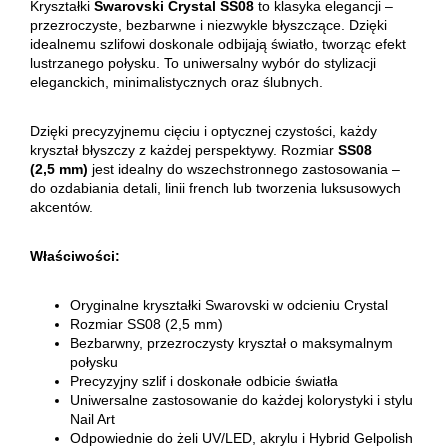
Kryształki
Swarovski Crystal SS08
to klasyka elegancji –
przezroczyste, bezbarwne i niezwykle błyszczące. Dzięki
idealnemu szlifowi doskonale odbijają światło, tworząc efekt
lustrzanego połysku. To uniwersalny wybór do stylizacji
eleganckich, minimalistycznych oraz ślubnych.
Dzięki precyzyjnemu cięciu i optycznej czystości, każdy
kryształ błyszczy z każdej perspektywy. Rozmiar
SS08
(2,5 mm)
jest idealny do wszechstronnego zastosowania –
do ozdabiania detali, linii french lub tworzenia luksusowych
akcentów.
Właściwości:
Oryginalne kryształki Swarovski w odcieniu Crystal
Rozmiar SS08 (2,5 mm)
Bezbarwny, przezroczysty kryształ o maksymalnym
połysku
Precyzyjny szlif i doskonałe odbicie światła
Uniwersalne zastosowanie do każdej kolorystyki i stylu
Nail Art
Odpowiednie do żeli UV/LED, akrylu i Hybrid Gelpolish