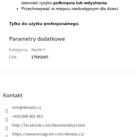
stanowić ryzyko
połknięcia lub wdychania
.
Przechowywać w miejscu niedostępnym dla dzieci.
Tylko do użytku profesjonalnego.
Parametry dodatkowe
Kategoria
:
NailArt
EAN
:
17501507
S
t
o
p
Kontakt
k
info
@
denato.cz
a
+420 606 063 453
http://facebook.com/denatonailsystem
https://www.instagram.com/denato.cz/