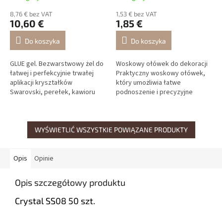
8,76 € bez VAT
1,53 € bez VAT
10,60 €
1,85 €
Do koszyka
Do koszyka
GLUE gel. Bezwarstwowy żel do
Woskowy ołówek do dekoracji
łatwej i perfekcyjnie trwałej
Praktyczny woskowy ołówek,
aplikacji kryształków
który umożliwia łatwe
Swarovski, perełek, kawioru
podnoszenie i precyzyjne
oraz innych ozdób do paznokci.
umieszczanie cyrkonii, perełek
Nie należy stosować
oraz innych drobnych ozdób
bezpośrednio...
podczas...
WYŚWIETLIĆ WSZYSTKIE POWIĄZANE PRODUKTY
Opis
Opinie
Opis szczegółowy produktu
Crystal SS08 50 szt.