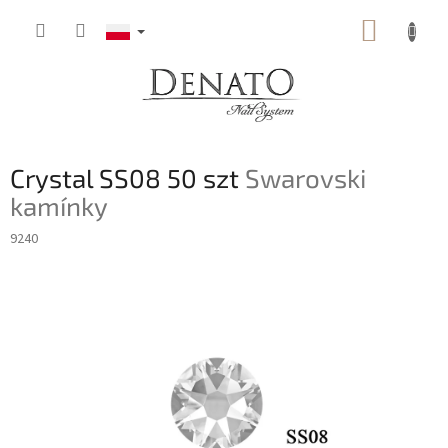
Przejść
KOSZY
do
treści
Crystal SS08 50 szt
Swarovski
kamínky
9240