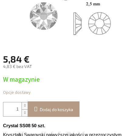
5,84 €
4,83 € bez VAT
Cena
W magazynie
jednostkowa:
Opcje dostawy
Dodaj do koszyka
Crystal SS08 50 szt.
Kryształki Swarovski najwyższej jakości w przezroczystym