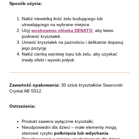
Sposób użycia:
Nałóż niewielką ilość żelu budującego lub
utrwalającego na wybrane miejsce.
Użyj
woskowego ołówka DENATO
, aby łatwo
podnieść kryształek.
Umieść kryształek na paznokciu i delikatnie dopasuj
jego pozycję.
Nałóż cienką warstwę topu lub żelu, aby uzyskać
trwały efekt i wysoki połysk.
Zawartość opakowania:
30 sztuk kryształków Swarovski
Crystal AB SS12.
Ostrzeżenia:
Produkt zawiera wyłącznie kryształki.
Nieodpowiedni dla dzieci – małe elementy mogą
stanowić ryzyko
połknięcia lub wdychania
.
Przechowywać w miejscu niedostępnym dla dzieci.