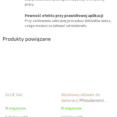
pracy.
Pewność efektu przy prawidłowej aplikacji
Przy zachowaniu zalecanej procedury dokładnie wiesz,
czego możesz oczekiwać od materiału.
Produkty powiązane
GLUE Gel
Woskowy ołówek do
dekoracji
Příslušenství
NailArt
W magazynie
W magazynie
8,76 € bez VAT
1,53 € bez VAT