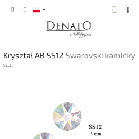
Przejść
KOSZY
do
treści
Kryształ AB SS12
Swarovski kamínky
9251