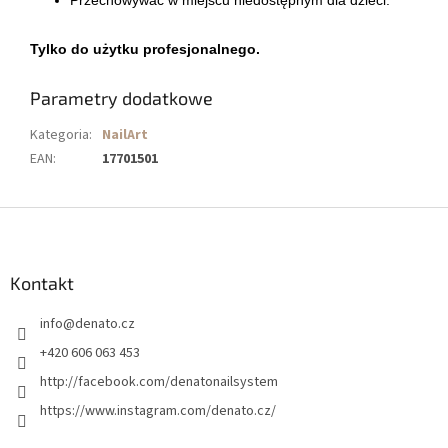
Tylko do użytku profesjonalnego.
Parametry dodatkowe
Kategoria
:
NailArt
EAN
:
17701501
S
t
o
p
Kontakt
k
info
@
denato.cz
a
+420 606 063 453
http://facebook.com/denatonailsystem
https://www.instagram.com/denato.cz/