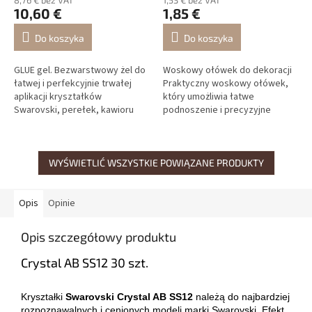
10,60 €
1,85 €
Do koszyka
Do koszyka
GLUE gel. Bezwarstwowy żel do
Woskowy ołówek do dekoracji
łatwej i perfekcyjnie trwałej
Praktyczny woskowy ołówek,
aplikacji kryształków
który umożliwia łatwe
Swarovski, perełek, kawioru
podnoszenie i precyzyjne
oraz innych ozdób do paznokci.
umieszczanie cyrkonii, perełek
Nie należy stosować
oraz innych drobnych ozdób
bezpośrednio...
podczas...
WYŚWIETLIĆ WSZYSTKIE POWIĄZANE PRODUKTY
Opis
Opinie
Opis szczegółowy produktu
Crystal AB SS12 30 szt.
Kryształki
Swarovski Crystal AB SS12
należą do najbardziej
rozpoznawalnych i cenionych modeli marki Swarovski. Efekt