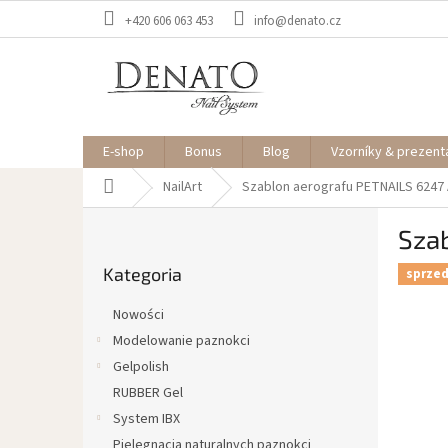
Przejść
+420 606 063 453
info@denato.cz
do
treści
E-shop
Bonus
Blog
Vzorníky & prezent
Home
NailArt
Szablon aerografu PETNAILS 6247
P
Sza
a
Pominąć
s
Kategoria
kategorie
sprze
e
k
Nowości
b
Modelowanie paznokci
o
Gelpolish
c
z
RUBBER Gel
n
System IBX
y
Pielęgnacja naturalnych paznokci