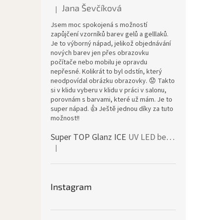
Jana Ševčíková
|
Ocena produktu to 5 na 5 gwiazdek.
Jsem moc spokojená s možností
zapůjčení vzorníků barev gelů a gelllaků.
Je to výborný nápad, jelikož objednávání
nových barev jen přes obrazovku
počítače nebo mobilu je opravdu
nepřesné. Kolikrát to byl odstín, který
neodpovídal obrázku obrazovky. 😟 Takto
si v klidu vyberu v klidu v práci v salonu,
porovnám s barvami, které už mám. Je to
super nápad. 👍 Ještě jednou díky za tuto
možnost!!
Super TOP Glanz ICE
UV LED bezvýpotkový vrchní lesk
|
Ocena produktu to 4 na 5 gwiazdek.
Instagram