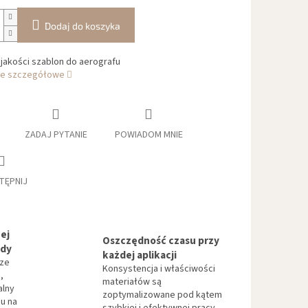
Dodaj do koszyka
jakości szablon do aerografu
je szczegółowe
ZADAJ PYTANIE
POWIADOM MNIE
TĘPNIJ
ej
Oszczędność czasu przy
ndy
każdej aplikacji
 ze
Konsystencja i właściwości
,
materiałów są
alny
zoptymalizowane pod kątem
u na