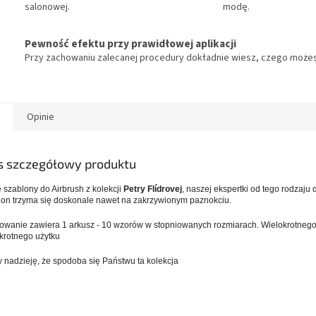
salonowej.
modę.
Pewność efektu przy prawidłowej aplikacji
Przy zachowaniu zalecanej procedury dokładnie wiesz, czego możes
Opinie
s szczegółowy produktu
szablony do Airbrush z kolekcji
Petry Flídrovej
, naszej ekspertki od tego rodzaju 
on trzyma się doskonale nawet na zakrzywionym paznokciu.
wanie zawiera 1 arkusz - 10 wzorów w stopniowanych rozmiarach. Wielokrotnego 
krotnego użytku
nadzieję, że spodoba się Państwu ta kolekcja