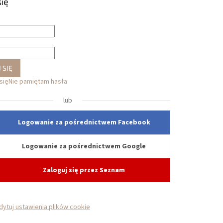
się
 SIĘ
się
Nie pamiętam hasła
lub
Logowanie za pośrednictwem Facebook
Logowanie za pośrednictwem Google
Zaloguj się przez Seznam
dytuj ustawienia plików cookie