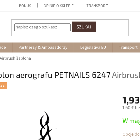
BONUS
OPINIE O SKLEPIE
TRANSPORT
SZUKAJ
ace
Partnerzy & Ambasadorzy
Legislativa EU
Transport
Airbrush šablona
blon aerografu PETNAILS 6247
Airbrus
daż
1,93
1,60 € b
Cena
W mag
jednostk
Opcje do