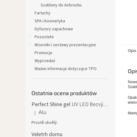
Szablony do Airbrushu
Fartuchy
SPA i Kosmetyka
Dyfuzory zapachowe
Pozostałe
Wzorniki i zestawy prezentacyjne
Opis
Promocje
Wyprzedaż
Ważne informacje dotyczące TPO
Opi
Nowe 
Szabl
Ostatnia ocena produktów
Opako
wielo
Perfect Shine gel
UV LED Bezvýpotkový lesk
Alu
|
Mamy 
Ocena produktu to 5 na 5 gwiazdek.
Prostě skvělý.
Veletrh domu