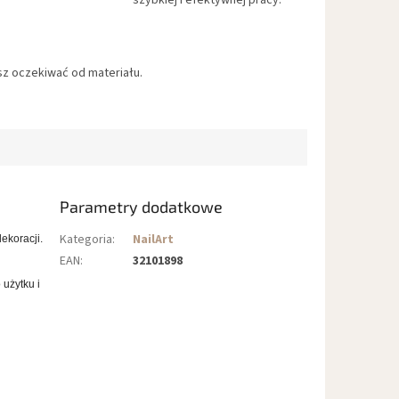
szybkiej i efektywnej pracy.
z oczekiwać od materiału.
Parametry dodatkowe
Kategoria
:
NailArt
dekoracji.
EAN
:
32101898
użytku i