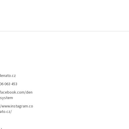
denato.cz
06 063 453
/facebook.com/den
lsystem
//www.instagram.co
ato.cz/