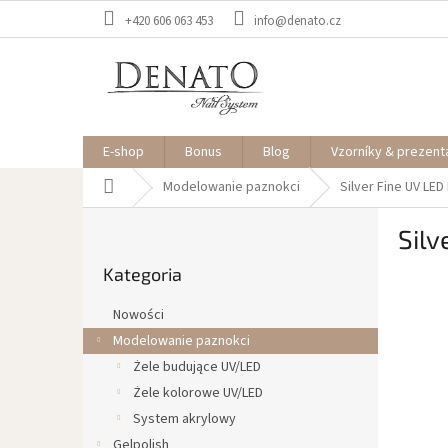
Przejść
+420 606 063 453
info@denato.cz
do
treści
E-shop
Bonus
Blog
Vzorníky & prezent
Home
Modelowanie paznokci
Silver Fine
UV LED
P
Silv
a
Pominąć
s
Kategoria
kategorie
e
k
Nowości
b
Modelowanie paznokci
o
Żele budujące UV/LED
c
z
Żele kolorowe UV/LED
n
System akrylowy
y
Gelpolish