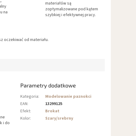
,
materiałów są
alny
zoptymalizowane pod kątem
u na
szybkiej i efektywnej pracy.
z oczekiwać od materiału.
Parametry dodatkowe
Kategoria
:
Modelowanie paznokci
EAN
:
13299125
Efekt
:
Brokat
kne
Kolor
:
Szary/srebrny
k i do