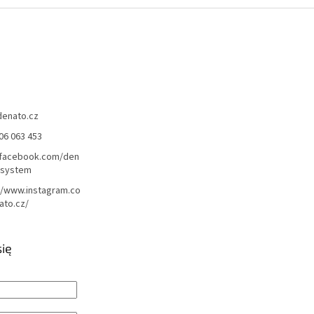
denato.cz
06 063 453
/facebook.com/den
lsystem
//www.instagram.co
ato.cz/
się