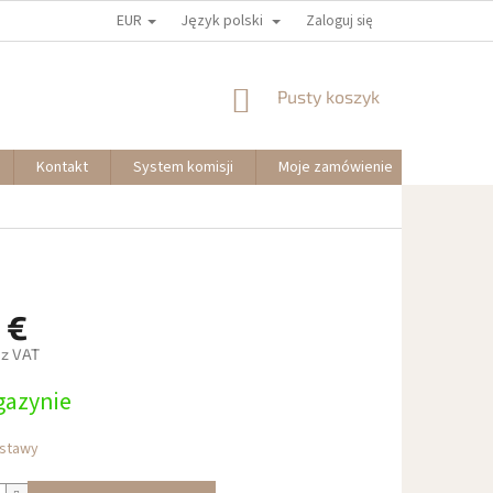
EUR
Język polski
Zaloguj się
KOSZYK
Pusty koszyk
Kontakt
System komisji
Moje zamówienie
 €
ez VAT
azynie
owa:
stawy