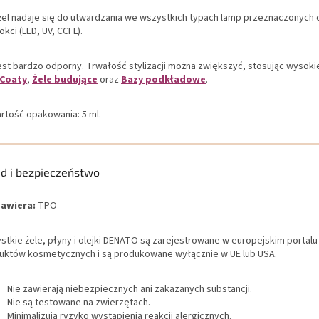
żel nadaje się do utwardzania we wszystkich typach lamp przeznaczonych do
kci (LED, UV, CCFL).
jest bardzo odporny. Trwałość stylizacji można zwiększyć, stosując wysokie
 Coaty
,
Żele budujące
oraz
Bazy podkładowe
.
rtość opakowania: 5 ml.
ad i bezpieczeństwo
zawiera:
TPO
stkie żele, płyny i olejki DENATO są zarejestrowane w europejskim portalu
uktów kosmetycznych i są produkowane wyłącznie w UE lub USA.
Nie zawierają niebezpiecznych ani zakazanych substancji.
Nie są testowane na zwierzętach.
Minimalizują ryzyko wystąpienia reakcji alergicznych.