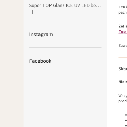
Super TOP Glanz ICE
UV LED bezvýpotkový vrchní lesk
Ten 
|
pazno
Ocena produktu to 4 na 5 gwiazdek.
Żel 
Top
Instagram
Zawa
Facebook
Skł
Nie 
Wszy
prod