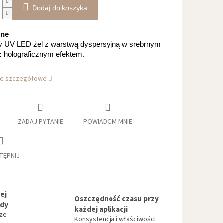
Dodaj do koszyka
ine
y UV LED żel z warstwą dyspersyjną w srebrnym
z holograficznym efektem.
je szczegółowe
ZADAJ PYTANIE
POWIADOM MNIE
TĘPNIJ
ej
Oszczędność czasu przy
ndy
każdej aplikacji
 ze
Konsystencja i właściwości