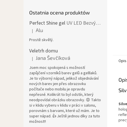
Ostatnia ocena produktów
Perfect Shine gel
UV LED Bezvýpotkový lesk
Alu
|
Ocena produktu to 5 na 5 gwiazdek.
Prostě skvělý.
Veletrh domu
Jana Ševčíková
|
Ocena produktu to 5 na 5 gwiazdek.
Opis
Jsem moc spokojená s možností
zapůjčení vzorníků barev gelů a gelllaků.
Je to výborný nápad, jelikož objednávání
Opi
nových barev jen přes obrazovku
počítače nebo mobilu je opravdu
Sil
nepřesné. Kolikrát to byl odstín, který
neodpovídal obrázku obrazovky. 😟 Takto
Silv
si v klidu vyberu v klidu v práci v salonu,
holo
porovnám s barvami, které už mám. Je to
refle
super nápad. 👍 Ještě jednou díky za tuto
prec
možnost!!