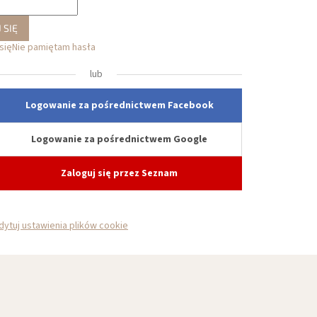
 SIĘ
się
Nie pamiętam hasła
lub
Logowanie za pośrednictwem Facebook
Logowanie za pośrednictwem Google
Zaloguj się przez Seznam
dytuj ustawienia plików cookie