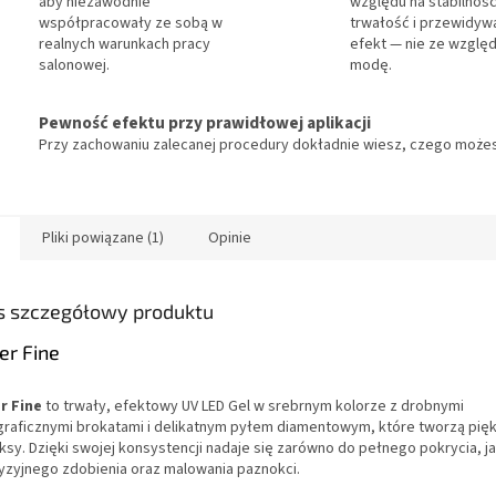
aby niezawodnie
względu na stabilność
współpracowały ze sobą w
trwałość i przewidyw
realnych warunkach pracy
efekt — nie ze względ
salonowej.
modę.
Pewność efektu przy prawidłowej aplikacji
Przy zachowaniu zalecanej procedury dokładnie wiesz, czego możes
Pliki powiązane (1)
Opinie
s szczegółowy produktu
ver Fine
er Fine
to trwały, efektowy UV LED Gel w srebrnym kolorze z drobnymi
graficznymi brokatami i delikatnym pyłem diamentowym, które tworzą pię
ksy. Dzięki swojej konsystencji nadaje się zarówno do pełnego pokrycia, ja
yzyjnego zdobienia oraz malowania paznokci.