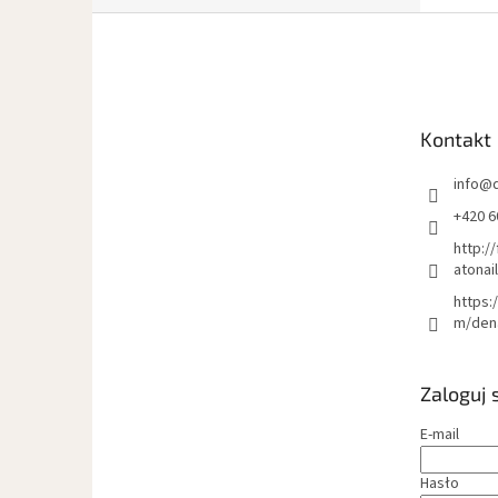
S
t
o
p
k
Kontakt
a
info
@
+420 6
http:/
atonai
https:
m/den
Zaloguj 
E-mail
Hasło