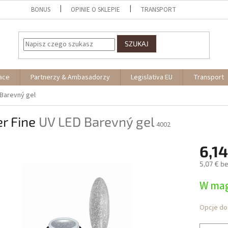
BONUS
OPINIE O SKLEPIE
TRANSPORT
SZUKAJ
ace
Partnerzy & Ambasadorzy
Legislativa EU
Transport
 Barevný gel
er Fine
UV LED Barevný gel
4002
6,14
5,07 € b
Cena
W mag
jednostk
Opcje do