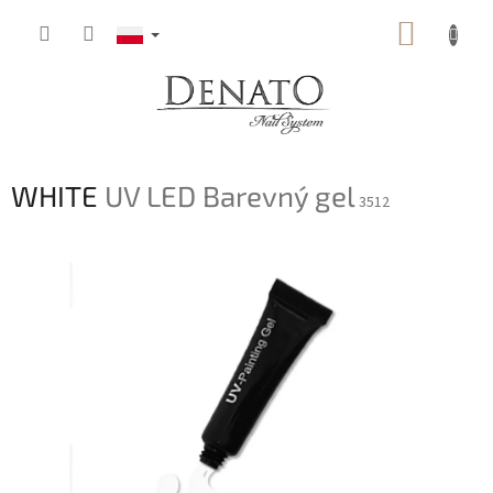
Przejść
KOSZY
do
treści
WHITE
UV LED Barevný gel
3512