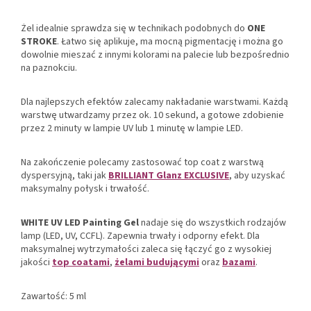
Żel idealnie sprawdza się w technikach podobnych do
ONE
STROKE
. Łatwo się aplikuje, ma mocną pigmentację i można go
dowolnie mieszać z innymi kolorami na palecie lub bezpośrednio
na paznokciu.
Dla najlepszych efektów zalecamy nakładanie warstwami. Każdą
warstwę utwardzamy przez ok. 10 sekund, a gotowe zdobienie
przez 2 minuty w lampie UV lub 1 minutę w lampie LED.
Na zakończenie polecamy zastosować top coat z warstwą
dyspersyjną, taki jak
BRILLIANT Glanz EXCLUSIVE
, aby uzyskać
maksymalny połysk i trwałość.
WHITE UV LED Painting Gel
nadaje się do wszystkich rodzajów
lamp (LED, UV, CCFL). Zapewnia trwały i odporny efekt. Dla
maksymalnej wytrzymałości zaleca się łączyć go z wysokiej
jakości
top coatami
,
żelami budującymi
oraz
bazami
.
Zawartość: 5 ml