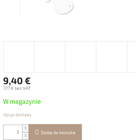
9,40 €
7,77 € bez VAT
Cena
W magazynie
jednostkowa:
Opcje dostawy
Dodaj do koszyka