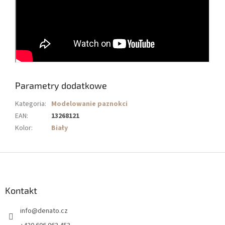
Parametry dodatkowe
Kategoria
:
Modelowanie paznokci
EAN
:
13268121
Kolor
:
Biały
S
t
o
p
Kontakt
k
info
@
denato.cz
a