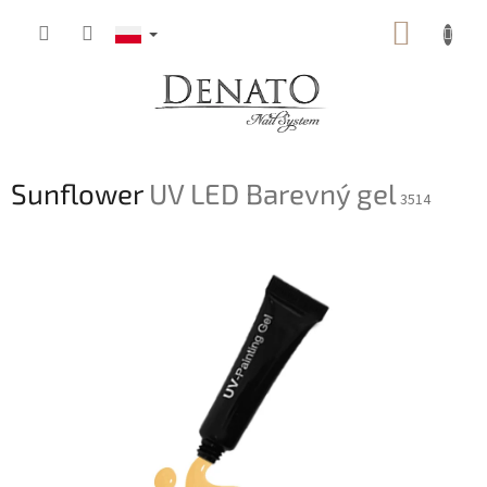
Przejść
KOSZY
do
treści
Sunflower
UV LED Barevný gel
3514