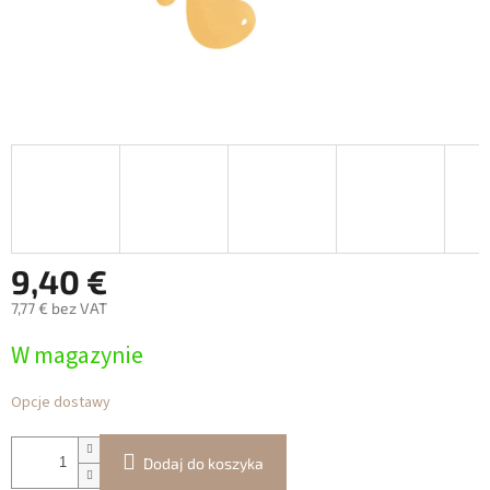
9,40 €
7,77 € bez VAT
Cena
W magazynie
jednostkowa:
Opcje dostawy
Dodaj do koszyka