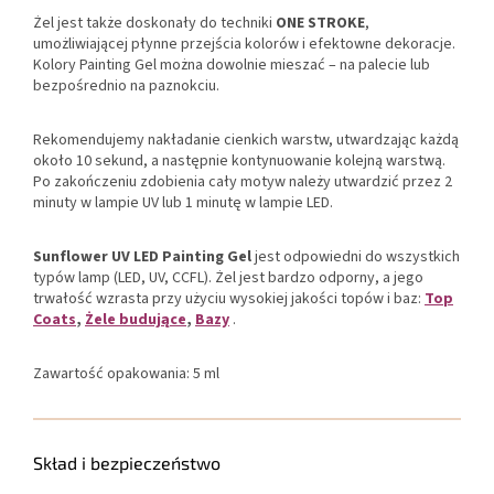
Żel jest także doskonały do techniki
ONE STROKE
,
umożliwiającej płynne przejścia kolorów i efektowne dekoracje.
Kolory Painting Gel można dowolnie mieszać – na palecie lub
bezpośrednio na paznokciu.
Rekomendujemy nakładanie cienkich warstw, utwardzając każdą
około 10 sekund, a następnie kontynuowanie kolejną warstwą.
Po zakończeniu zdobienia cały motyw należy utwardzić przez 2
minuty w lampie UV lub 1 minutę w lampie LED.
Sunflower UV LED Painting Gel
jest odpowiedni do wszystkich
typów lamp (LED, UV, CCFL). Żel jest bardzo odporny, a jego
trwałość wzrasta przy użyciu wysokiej jakości topów i baz:
Top
Coats
,
Żele budujące
,
Bazy
.
Zawartość opakowania: 5 ml
Skład i bezpieczeństwo