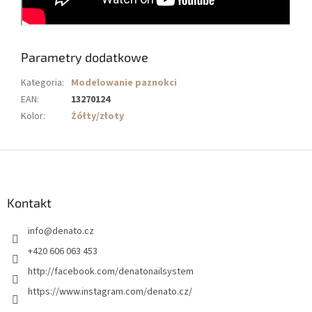
Parametry dodatkowe
Kategoria
:
Modelowanie paznokci
EAN
:
13270124
Kolor
:
Żółty/złoty
S
t
o
p
Kontakt
k
info
@
denato.cz
a
+420 606 063 453
http://facebook.com/denatonailsystem
https://www.instagram.com/denato.cz/