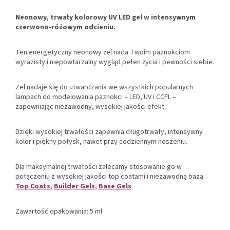
Neonowy, trwały kolorowy UV LED gel w intensywnym
czerwono-różowym odcieniu.
Ten energetyczny neonowy żel nada Twoim paznokciom
wyrazisty i niepowtarzalny wygląd pełen życia i pewności siebie.
Żel nadaje się do utwardzania we wszystkich popularnych
lampach do modelowania paznokci – LED, UV i CCFL –
zapewniając niezawodny, wysokiej jakości efekt.
Dzięki wysokiej trwałości zapewnia długotrwały, intensywny
kolor i piękny połysk, nawet przy codziennym noszeniu.
Dla maksymalnej trwałości zalecamy stosowanie go w
połączeniu z wysokiej jakości top coatami i niezawodną bazą
Top Coats
,
Builder Gels
,
Base Gels
.
Zawartość opakowania: 5 ml